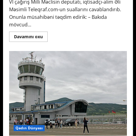
VI çağırış Milli Məclisin deputatı, iqtisadçı-alim Əli
Məsimli Teleqraf.com-un suallarını cavablandırıb.
Onunla müsahibəni təqdim edirik: – Bakıda
mövcud...
Read
Davamını oxu
more
about
Bakıda
köklü
dəyişiklik:
Paytaxtın
köçürülürməsi,
təhsil
müəssisələrinin
isə…
–
2030-
cu
il
planı
işə
düşdü
Qadın Dünyası