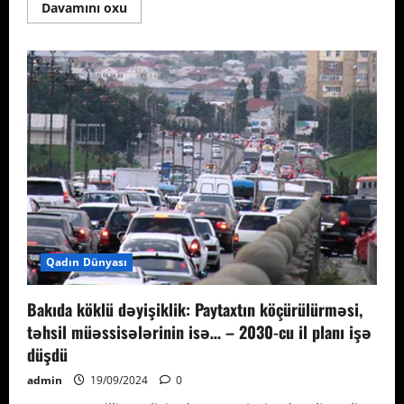
Read
Davamını oxu
more
about
Dağıdıcı
zəlzələlər
olacaq
ölkələrin
əraziləri
Qadın Dünyası
Bakıda köklü dəyişiklik: Paytaxtın köçürülürməsi,
təhsil müəssisələrinin isə… – 2030-cu il planı işə
düşdü
admin
19/09/2024
0