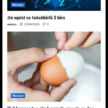
Maraqlı
Ən eqoist və təkəbbürlü 3 bürc
admin
23/04/2026
0
Maraqlı