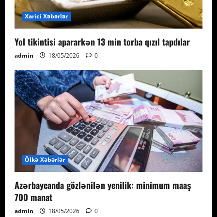
Xarici Xəbərlər
Yol tikintisi apararkən 13 min torba qızıl tapdılar
admin
18/05/2026
0
Ölkə Xəbərlər
Azərbaycanda gözlənilən yenilik: minimum maaş
700 manat
admin
18/05/2026
0