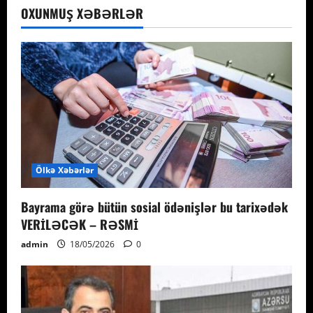
OXUNMUŞ XƏBƏRLƏR
Ölkə Xəbərlər
Bayrama görə bütün sosial ödənişlər bu tarixədək
VERİLƏCƏK – RƏSMİ
admin
18/05/2026
0