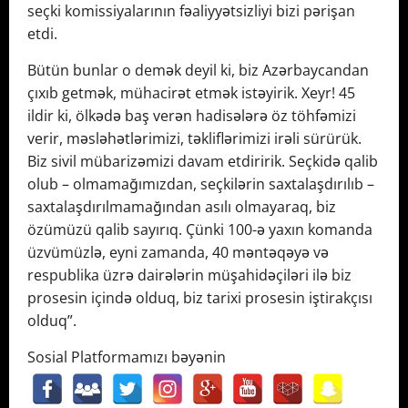
seçki komissiyalarının fəaliyyətsizliyi bizi pərişan
etdi.
Bütün bunlar o demək deyil ki, biz Azərbaycandan
çıxıb getmək, mühacirət etmək istəyirik. Xeyr! 45
ildir ki, ölkədə baş verən hadisələrə öz töhfəmizi
verir, məsləhətlərimizi, təkliflərimizi irəli sürürük.
Biz sivil mübarizəmizi davam etdiririk. Seçkidə qalib
olub – olmamağımızdan, seçkilərin saxtalaşdırılıb –
saxtalaşdırılmamağından asılı olmayaraq, biz
özümüzü qalib sayırıq. Çünki 100-ə yaxın komanda
üzvümüzlə, eyni zamanda, 40 məntəqəyə və
respublika üzrə dairələrin müşahidəçiləri ilə biz
prosesin içində olduq, biz tarixi prosesin iştirakçısı
olduq”.
Sosial Platformamızı bəyənin