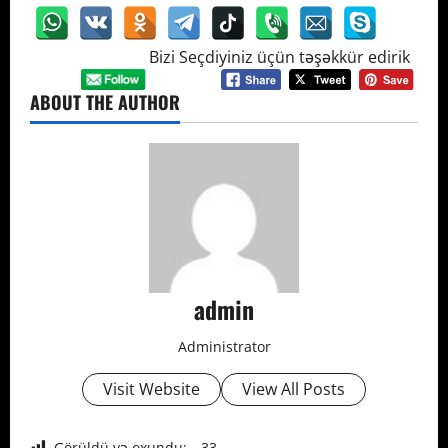
Bizi Seçdiyiniz üçün təşəkkür edirik
ABOUT THE AUTHOR
admin
Administrator
Visit Website
View All Posts
Görüldü və oxundu:
33