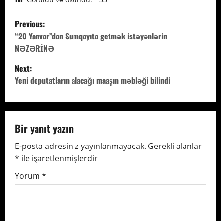
P
Previous:
o
“20 Yanvar”dan Sumqayıta getmək istəyənlərin
NƏZƏRİNƏ
s
Next:
t
Yeni deputatların alacağı maaşın məbləği bilindi
n
a
Bir yanıt yazın
v
E-posta adresiniz yayınlanmayacak.
Gerekli alanlar
*
ile işaretlenmişlerdir
i
Yorum
*
g
a