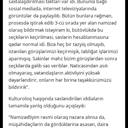
saxtalaşdırılması faktları var idi. Bununla bağlı
sosial mediada, internet televiziyalarında
görüntülər də paylaşılıb. Bütün bunlara rəğmən,
prosesdə iştirak edib 3-cü sırada yer alan namizəd
olaraq bildirmək istəyirəm ki, bütövlükdə bu
seçkilərin keçirilməsi, səslərin hesablanmasına
qədər normal idi. Bizə heç bir təzyiq olmayıb,
istənilən görüşlərimizi keçirmişik, təbliğat işlərimizi
aparmışıq. Sakinlər məhz bizim görüşlərdən sonra
seçkilərdə gəlib səs veriblər. Nəticəsindən asılı
olmayaraq, vətəndaşların aktivliyini yüksək
dəyərləndirir, onların hər birinə təşəkkürümüzü
bildiririk”.
Kulturoloq haqqında səsləndirilən iddiaların
tamamilə yanlış olduğunu açıqlayıb:
“Namizədliyim rəsmi olaraq nəzərə alınsa da,
müşahidəçilərin də gördüklərinə əsasən, dairə