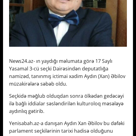
News24.az- ın yaydığı məlumata görə 17 Saylı
Yasamal 3-cü seçki Dairəsindən deputatlığa
namizəd, tanınmış ictimai xadim Aydın (Xan) Əbilov
müzakirələrə səbəb oldu.
Seçkidə məğlub olduqdan sonra ölkədən gedəcəyi
ilə bağlı iddialar səsləndirilən kulturoloq məsələyə
aydınlıq gətirib.
Yenisabah.az-a danışan Aydın Xan Əbilov bu dəfəki
parlament seçkilərinin tarixi hadisə olduğunu