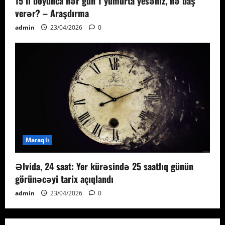
15 il boyunca hər gün 1 yumurta yesəniz, nə baş
verər? – Araşdırma
admin
23/04/2026
0
Maraqlı
Əlvida, 24 saat: Yer kürəsində 25 saatlıq günün
görünəcəyi tarix açıqlandı
admin
23/04/2026
0