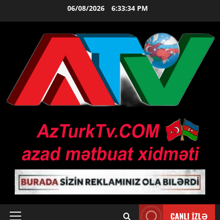
Skip
06/08/2026
6:33:35 PM
to
content
CANLI İZLƏ