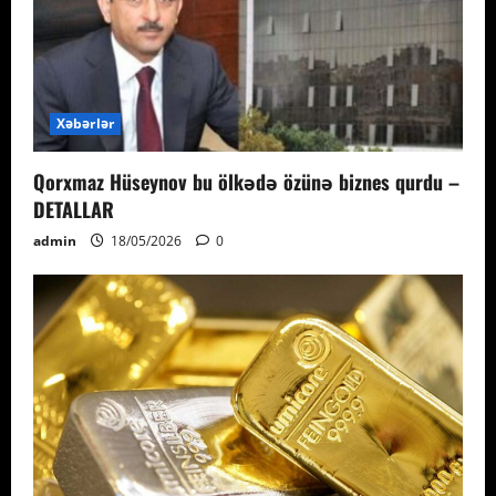
Xəbərlər
Qorxmaz Hüseynov bu ölkədə özünə biznes qurdu –
DETALLAR
admin
18/05/2026
0