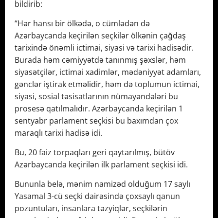
bildirib:
“Hər hansı bir ölkədə, o cümlədən də
Azərbaycanda keçirilən seçkilər ölkənin çağdaş
tarixində önəmli ictimai, siyasi və tarixi hadisədir.
Burada həm cəmiyyətdə tanınmış şəxslər, həm
siyasətçilər, ictimai xadimlər, mədəniyyət adamları,
gənclər iştirak etməlidir, həm də toplumun ictimai,
siyasi, sosial təsisatlarının nümayəndələri bu
prosesə qatılmalıdır. Azərbaycanda keçirilən 1
sentyabr parlament seçkisi bu baxımdan çox
maraqlı tarixi hadisə idi.
Bu, 20 faiz torpaqları geri qaytarılmış, bütöv
Azərbaycanda keçirilən ilk parlament seçkisi idi.
Bununla belə, mənim namizəd olduğum 17 saylı
Yasamal 3-cü seçki dairəsində çoxsaylı qanun
pozuntuları, insanlara təzyiqlər, seçkilərin