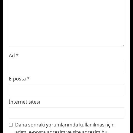
t
i
o
n
Ad
*
E-posta
*
İnternet sitesi
Daha sonraki yorumlarımda kullanılması için
adım, e-posta adresim ve site adresim bu