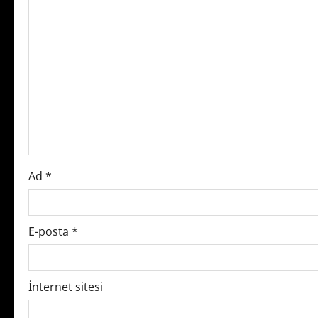
v
i
g
a
t
i
o
Ad
*
n
E-posta
*
İnternet sitesi