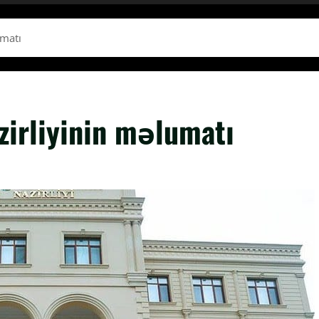
umatı
irliyinin məlumatı