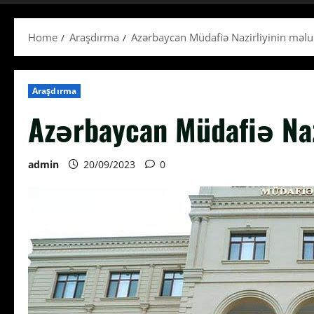
Home
Araşdırma
Azərbaycan Müdafiə Nazirliyinin məl
Araşdırma
Azərbaycan Müdafiə Naz
admin
20/09/2023
0