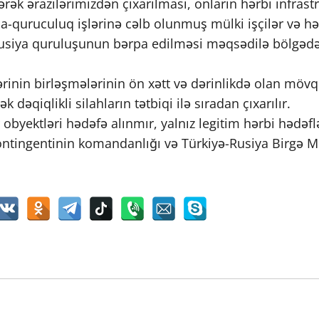
lərək ərazilərimizdən çıxarılması, onların hərbi infras
pa-quruculuq işlərinə cəlb olunmuş mülki işçilər və hə
siya quruluşunun bərpa edilməsi məqsədilə bölgədə lo
ərinin birləşmələrinin ön xətt və dərinlikdə olan mövq
 dəqiqlikli silahların tətbiqi ilə sıradan çıxarılır.
r obyektləri hədəfə alınmır, yalnız legitim hərbi hədəflə
ontingentinin komandanlığı və Türkiyə-Rusiya Birgə M