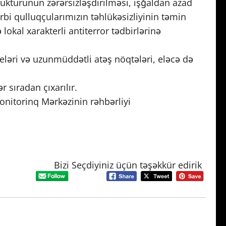
trukturunun zərərsizləşdirilməsi, işğaldan azad
rbi qulluqçularımızın təhlükəsizliyinin təmin
kal xarakterli antiterror tədbirlərinə
eləri və uzunmüddətli atəş nöqtələri, eləcə də
r sıradan çıxarılır.
onitorinq Mərkəzinin rəhbərliyi
Bizi Seçdiyiniz üçün təşəkkür edirik