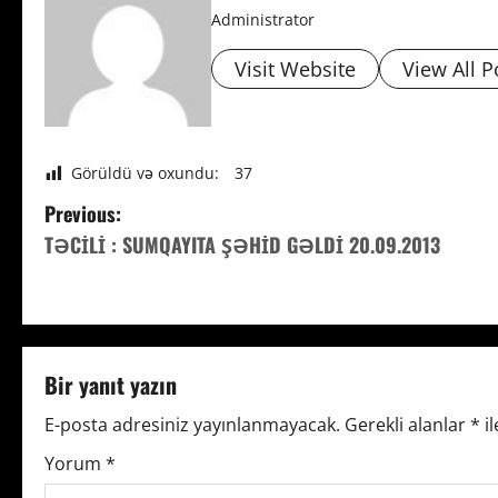
Administrator
Visit Website
View All P
Görüldü və oxundu:
37
P
Previous:
TƏCİLİ : SUMQAYITA ŞƏHİD GƏLDİ 20.09.2013
o
s
t
Bir yanıt yazın
n
E-posta adresiniz yayınlanmayacak.
Gerekli alanlar
*
il
a
Yorum
*