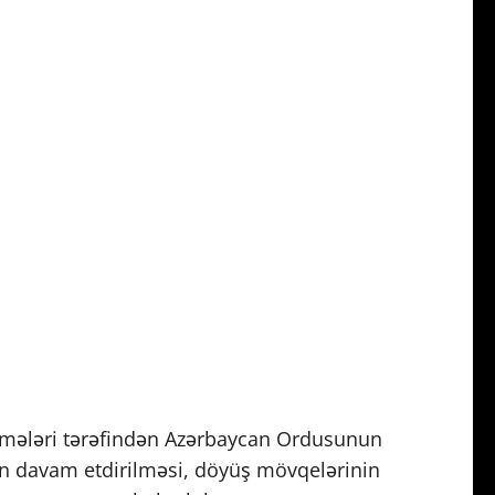
ələri tərəfindən Azərbaycan Ordusunun
nın davam etdirilməsi, döyüş mövqelərinin