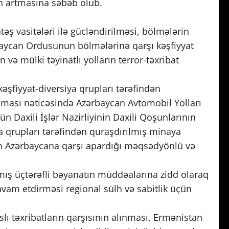
in artmasına səbəb olub.
atəş vasitələri ilə gücləndirilməsi, bölmələrin
rbaycan Ordusunun bölmələrinə qarşı kəşfiyyat
və mülki təyinatlı yolların terror-təxribat
əşfiyyat-diversiya qrupları tərəfindən
ması nəticəsində Azərbaycan Avtomobil Yolları
 Daxili İşlər Nazirliyinin Daxili Qoşunlarının
ya qrupları tərəfindən quraşdırılmış minaya
ın Azərbaycana qarşı apardığı məqsədyönlü və
nmış üçtərəfli bəyanatın müddəalarına zidd olaraq
am etdirməsi regional sülh və sabitlik üçün
ı təxribatların qarşısının alınması, Ermənistan