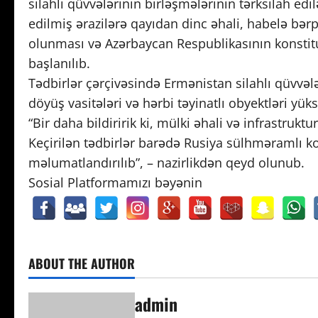
silahlı qüvvələrinin birləşmələrinin tərksilah edi
edilmiş ərazilərə qayıdan dinc əhali, habelə bər
olunması və Azərbaycan Respublikasının konstitu
başlanılıb.
Tədbirlər çərçivəsində Ermənistan silahlı qüvvəl
döyüş vasitələri və hərbi təyinatlı obyektləri yüksək
“Bir daha bildiririk ki, mülki əhali və infrastruktu
Keçirilən tədbirlər barədə Rusiya sülhməramlı k
məlumatlandırılıb”, – nazirlikdən qeyd olunub.
Sosial Platformamızı bəyənin
ABOUT THE AUTHOR
admin