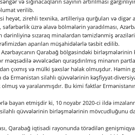
əngər və sığınacaqların sayının artırılması gərginliy
umat verilib.
 heyət, zirehli texnika, artilleriya qurğuları və digər 
, səfərbərlik üzrə əlavə bölmələrin yaradılması, Azə
 dərinliyinə sızaraq minalardan təmizlənmiş ərazilərin 
fimizdən aparılan müşahidələrlə təsbit edilib.
 Azərbaycanın Qarabağ bölgəsindəki birləşmələrinin k
r məqsədilə əvvəlcədən quraşdırılmış minanın partla
adan çıxmış və mülki şəxslər həlak olmuşdur. Həmin gün
n də Ermənistan silahlı qüvvələrinin kəşfiyyat-diversi
k olmuş və yaralanmışdır. Bu kimi faktlar Ermənistan
rlə bayan etmişdir ki, 10 noyabr 2020-ci ildə imzala
ilahlı qüvvələrinin birləşmələrinin mövcudluğunu dav
ı, Qarabağ iqtisadi rayonunda törədilən genişmiqyasl