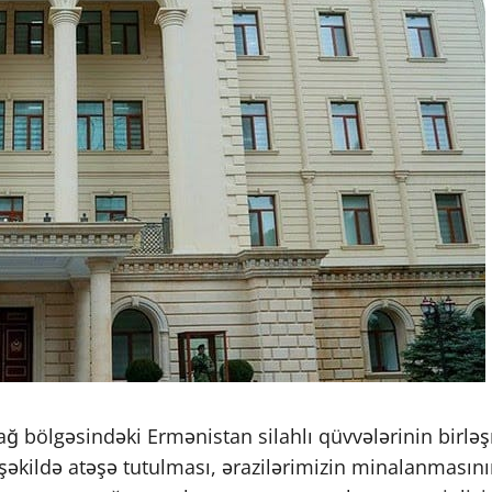
əsindəki Ermənistan silahlı qüvvələrinin birləşm
i şəkildə atəşə tutulması, ərazilərimizin minalanması