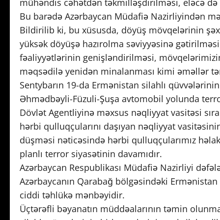
mühəndis cəhətdən təkmilləşdirilməsi, eləcə də s
Bu barədə Azərbaycan Müdafiə Nazirliyindən məl
Bildirilib ki, bu xüsusda, döyüş mövqelərinin şəxsi
yüksək döyüşə hazırolma səviyyəsinə gətirilməsi
fəaliyyətlərinin genişləndirilməsi, mövqelərimizin
məqsədilə yenidən minalanması kimi əməllər tərə
Sentybarın 19-da Ermənistan silahlı qüvvələrinin
Əhmədbəyli-Füzuli-Şuşa avtomobil yolunda terro
Dövlət Agentliyinə məxsus nəqliyyat vasitəsi sır
hərbi qulluqçularını daşıyan nəqliyyat vasitəsini
düşməsi nəticəsində hərbi qulluqçularımız həla
planlı terror siyasətinin davamıdır.
Azərbaycan Respublikası Müdafiə Nazirliyi dəfələ
Azərbaycanın Qarabağ bölgəsindəki Ermənistan s
ciddi təhlükə mənbəyidir.
Üçtərəfli bəyanatın müddəalarının təmin olunmas