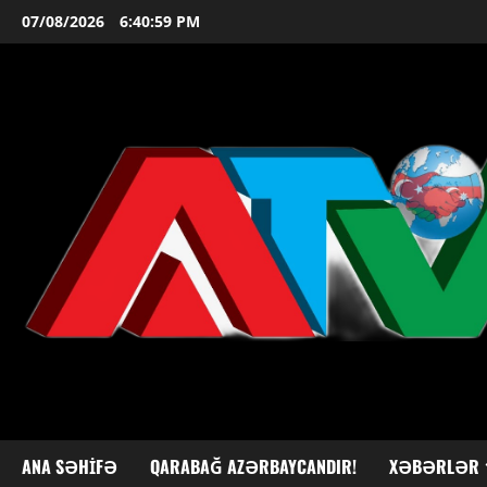
Skip
07/08/2026
6:41:00 PM
to
content
ANA SƏHIFƏ
QARABAĞ AZƏRBAYCANDIR!
XƏBƏRLƏR