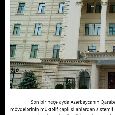
Son bir neçə ayda Azərbaycanın Qarabağ bölg
mövqelərinin müxtəlif çaplı silahlardan sisteml