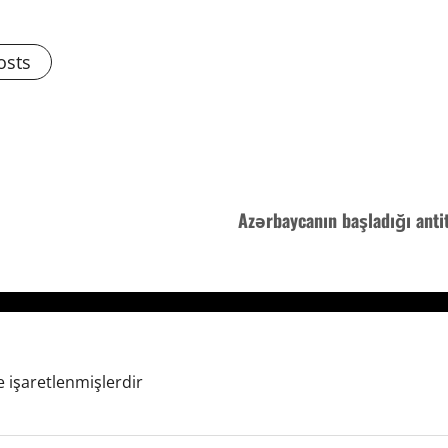
osts
Azərbaycanın başladığı anti
e işaretlenmişlerdir