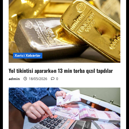
Xarici Xəbərlər
Yol tikintisi apararkən 13 min torba qızıl tapdılar
admin
18/05/2026
0