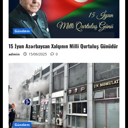
Gündəm
15 İyun Azərbaycan Xalqının Milli Qurtuluş Günüdür
admin
15/06/2025
0
Gündəm