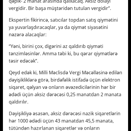
qəpik- 2 manat arasında qalxacaq. Aksiz dolayı
vergidir. Bir başa müştəridən tutulan vergidir”.
Ekspertin fikirincə, satıcılar topdan satış qiymətini
ya yuvarlaşdıracaqlar, ya da qiymət siyasətini
nəzərə alacaqlar:
“Yəni, birini çox, digərini az qaldırıb qiyməti
tənzimləsinlər. Amma təbi ki, bu qərar qiymətlərə
təsir edəcək”.
Qeyd edək ki, Milli Məclisdə Vergi Məcəlləsinə edilən
dəyişikliklərə görə, birdəfəlik istifadə üçün elektron
siqaret, qəlyan və onların əvəzedicilərinin hər bir
ədədi üçün aksiz dərəcəsi 0,25 manatdan 2 manata
qaldırılır.
Dəyişikliyə əsasən, aksiz dərəcəsi nazik siqaretlərin
hər 1000 ədədi üçün 43 manatdan 45,5 manata,
tütündən hazırlanan siqaretlər və onların