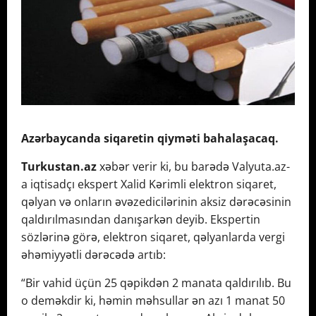
Azərbaycanda siqaretin qiyməti bahalaşacaq.
Turkustan.az
xəbər verir ki, bu barədə Valyuta.az-
a iqtisadçı ekspert Xalid Kərimli elektron siqaret,
qəlyan və onların əvəzedicilərinin aksiz dərəcəsinin
qaldırılmasından danışarkən deyib. Ekspertin
sözlərinə görə, elektron siqaret, qəlyanlarda vergi
əhəmiyyətli dərəcədə artıb:
“Bir vahid üçün 25 qəpikdən 2 manata qaldırılıb. Bu
o deməkdir ki, həmin məhsullar ən azı 1 manat 50