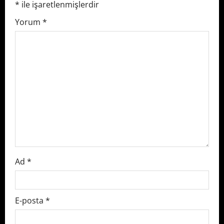
*
ile işaretlenmişlerdir
i
Yorum
*
g
a
t
i
o
n
Ad
*
E-posta
*