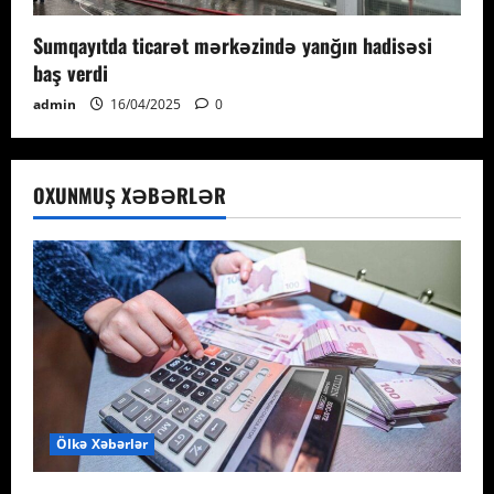
Sumqayıtda ticarət mərkəzində yanğın hadisəsi
baş verdi
admin
16/04/2025
0
OXUNMUŞ XƏBƏRLƏR
Ölkə Xəbərlər