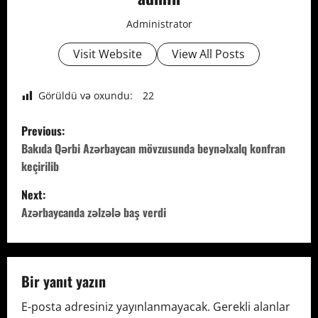
Administrator
Visit Website
View All Posts
Görüldü və oxundu:
22
P
Previous:
o
Bakıda Qərbi Azərbaycan mövzusunda beynəlxalq konfran
keçirilib
s
Next:
t
Azərbaycanda zəlzələ baş verdi
n
a
Bir yanıt yazın
v
E-posta adresiniz yayınlanmayacak.
Gerekli alanlar