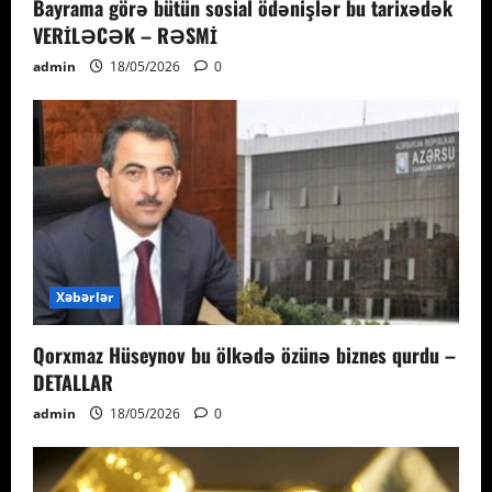
Bayrama görə bütün sosial ödənişlər bu tarixədək
VERİLƏCƏK – RƏSMİ
admin
18/05/2026
0
Xəbərlər
Qorxmaz Hüseynov bu ölkədə özünə biznes qurdu –
DETALLAR
admin
18/05/2026
0