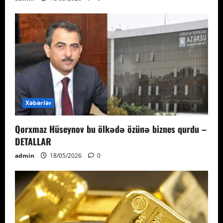
Xəbərlər
Qorxmaz Hüseynov bu ölkədə özünə biznes qurdu –
DETALLAR
admin
18/05/2026
0