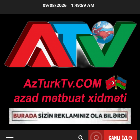
Skip
09/08/2026
1:50:00 AM
to
content
CANLI İZLƏ