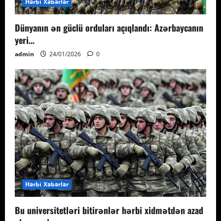
Hərbi Xəbərlər
Dünyanın ən güclü orduları açıqlandı: Azərbaycanın
yeri…
admin
24/01/2026
0
Hərbi Xəbərlər
Bu universitetləri bitirənlər hərbi xidmətdən azad