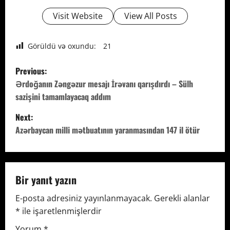
Visit Website
View All Posts
Görüldü və oxundu:
21
P
Previous:
o
Ərdoğanın Zəngəzur mesajı İrəvanı qarışdırdı – Sülh
sazişini tamamlayacaq addım
s
Next:
t
Azərbaycan milli mətbuatının yaranmasından 147 il ötür
n
a
Bir yanıt yazın
v
E-posta adresiniz yayınlanmayacak.
Gerekli alanlar
*
ile işaretlenmişlerdir
i
Yorum
*