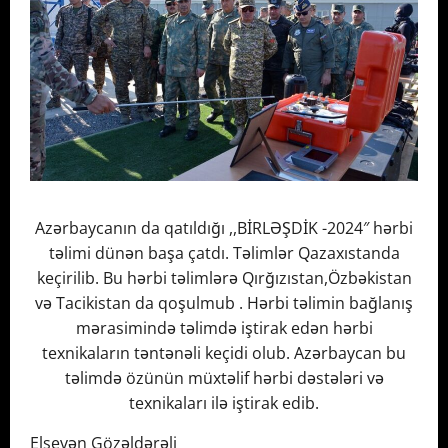
Azərbaycanın da qatıldığı ,,BİRLƏŞDİK -2024″ hərbi
təlimi dünən başa çatdı. Təlimlər Qazaxıstanda
keçirilib. Bu hərbi təlimlərə Qırğızıstan,Özbəkistan
və Tacikistan da qoşulmub . Hərbi təlimin bağlanış
mərasimində təlimdə iştirak edən hərbi
texnikaların təntənəli keçidi olub. Azərbaycan bu
təlimdə özünün müxtəlif hərbi dəstələri və
texnikaları ilə iştirak edib.
Elsevən Gözəldərəli