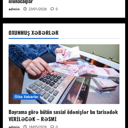
olunacaqlar
admin
23/01/2026
0
OXUNMUŞ XƏBƏRLƏR
Ölkə Xəbərlər
Bayrama görə bütün sosial ödənişlər bu tarixədək
VERİLƏCƏK – RƏSMİ
admin
18/05/2026
0