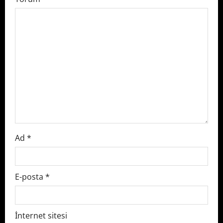
g
a
t
i
o
n
Ad
*
E-posta
*
İnternet sitesi