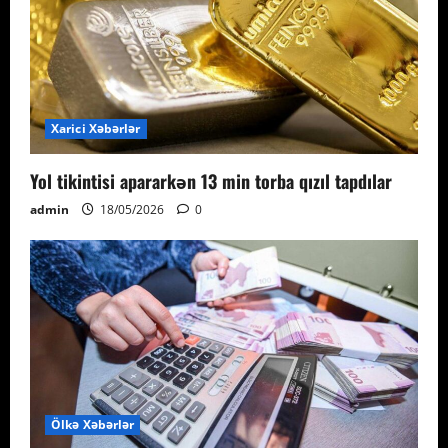
Xarici Xəbərlər
Yol tikintisi apararkən 13 min torba qızıl tapdılar
admin
18/05/2026
0
Ölkə Xəbərlər