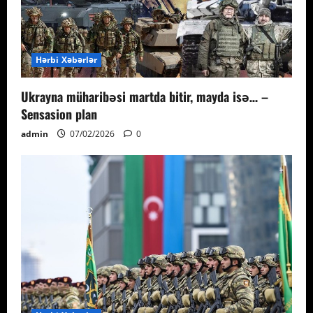
Hərbi Xəbərlər
Ukrayna müharibəsi martda bitir, mayda isə… –
Sensasion plan
admin
07/02/2026
0