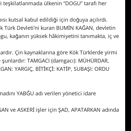
i teşkilatlanmada ülkenin “DOGU” tarafı her
ı kutsal kabul edildiği için doğuya açılırdı.
Kök Türk Devleti’ni kuran BUMİN KAĞAN, devletin
bgu, kağanın yüksek hâkimiyetini tanımakta, iç ve
ardır. Çin kaynaklarına göre Kök Türklerde yirmi
 ise şunlardır: TAMGACI (damgacı): MÜHÜRDAR,
GAN: YARGIÇ, BİTİKÇİ: KATİP, SUBAŞI: ORDU
adını YABĞU adı verilen yönetici idare
ARGAN ve ASKERİ işler için ŞAD, APATARKAN adında