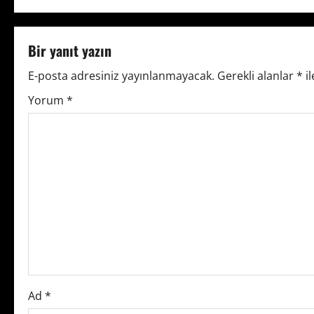
s
t
Bir yanıt yazın
n
E-posta adresiniz yayınlanmayacak.
Gerekli alanlar
*
il
Yorum
*
a
v
i
g
a
t
i
Ad
*