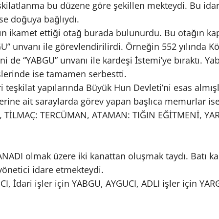
şkilatlanma bu düzene göre şekillen mekteydi. Bu idar
se doğuya bağlıydı.
 ikamet ettiği otağ burada bulunurdu. Bu otağın kapıs
U” unvanı ile görevlendirilirdi. Örneğin 552 yılında 
ni de “YABGU” unvanı ile kardeşi İstemi’ye bıraktı. Ya
işlerinde ise tamamen serbestti.
eşkilat yapılarında Büyük Hun Devleti’ni esas almışl
tlerine ait saraylarda görev yapan başlıca memurlar
R, TİLMAÇ: TERCÜMAN, ATAMAN: TIĞIN EĞİTMENİ, YAR
ADI olmak üzere iki kanattan oluşmak taydı. Batı kan
önetici idare etmekteydi.
I, İdari işler için YABGU, AYGUCI, ADLI işler için Y