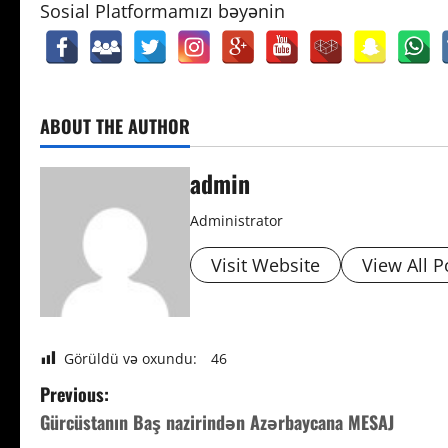
Sosial Platformamızı bəyənin
ABOUT THE AUTHOR
admin
Administrator
Visit Website
View All P
Görüldü və oxundu:
46
P
Previous:
Gürcüstanın Baş nazirindən Azərbaycana MESAJ
o