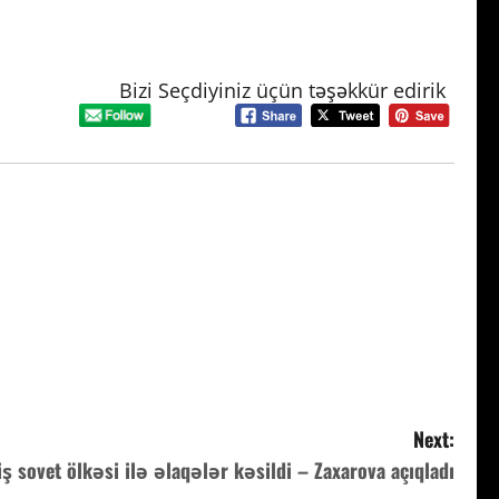
Bizi Seçdiyiniz üçün təşəkkür edirik
Next:
ş sovet ölkəsi ilə əlaqələr kəsildi – Zaxarova açıqladı