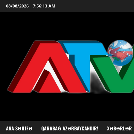
Skip
08/08/2026
7:56:15 AM
to
content
ANA SƏHIFƏ
QARABAĞ AZƏRBAYCANDIR!
XƏBƏRLƏR