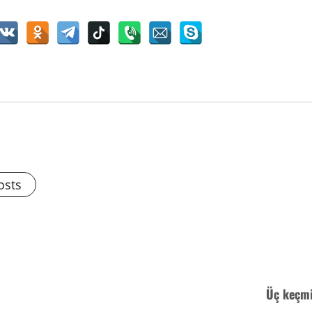
osts
Üç keçmi