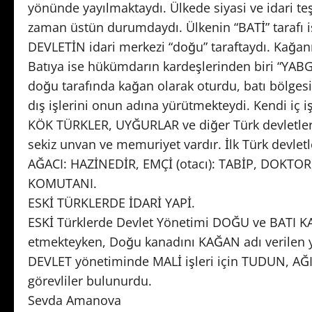
yönünde yayılmaktaydı. Ülkede siyasi ve idari te
zaman üstün durumdaydı. Ülkenin “BATİ” tarafı i
DEVLETİN idari merkezi “doğu” taraftaydı. Kağanın
Batıya ise hükümdarın kardeşlerinden biri “YABG
doğu tarafında kağan olarak oturdu, batı bölgesi
dış işlerini onun adına yürütmekteydi. Kendi iç 
KÖK TÜRKLER, UYĞURLAR ve diğer Türk devletleri t
sekiz unvan ve memuriyet vardır. İlk Türk devle
AĞACI: HAZİNEDİR, EMÇİ (otacı): TABİP, DOKTO
KOMUTANI.
ESKİ TÜRKLERDE İDARİ YAPİ.
ESKİ Türklerde Devlet Yönetimi DOĞU ve BATI KAN
etmekteyken, Doğu kanadını KAĞAN adı verilen y
DEVLET yönetiminde MALİ işleri için TUDUN, AĞIC
görevliler bulunurdu.
Sevda Amanova