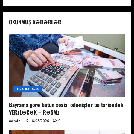
OXUNMUŞ XƏBƏRLƏR
Ölkə Xəbərlər
Bayrama görə bütün sosial ödənişlər bu tarixədək
VERİLƏCƏK – RƏSMİ
admin
18/05/2026
0