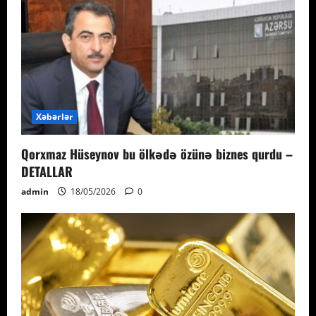
Xəbərlər
Qorxmaz Hüseynov bu ölkədə özünə biznes qurdu –
DETALLAR
admin
18/05/2026
0