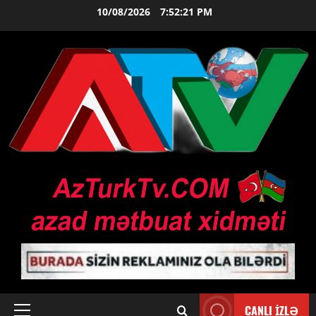
Skip
10/08/2026
7:52:22 PM
to
content
CANLI İZLƏ