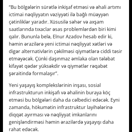
“Bu bölgələrin sürətlə inkişaf etməsi və əhali artımı
ictimai nəqliyyatın vəziyyəti ilə bağlı müəyyən
çətinliklər yaradır. Xüsusilə səhər və axşam
saatlarında tıxaclar əsas problemlərdən biri kimi
qalır. Bununla belə, Elnur Azadov hesab edir ki,
həmin ərazilərə yeni ictimai nəqliyyat xətləri və
digər alternativlərin çəkilməsi qiymətlərə ciddi təsir
etməyəcək. Çünki daşınmaz əmlaka olan tələbat
kifayət qədər yüksəkdir və qiymətlər rəqabət
şəraitində formalaşır”.
Yeni yaşayış komplekslərinin inşası, sosial
infrastrukturun inkişafı və əhalinin buraya köç
etməsi bu bölgələri daha da cəlbedici edəcək. Eyni
zamanda, hökumətin infrastruktur layihələrinə
diqqət ayırması və nəqliyyat imkanlarını
genişləndirməsi həmin ərazilərdə yaşayışı daha
rahat edəcək.