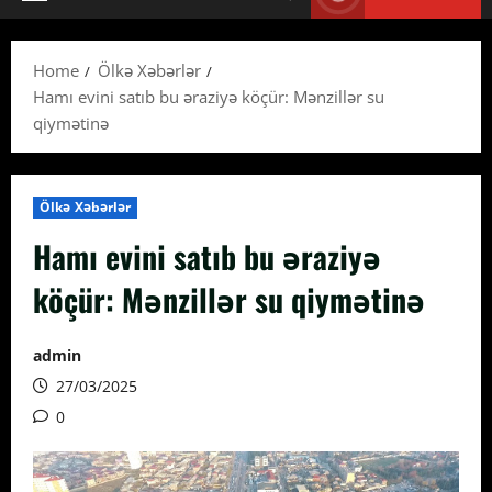
Primary
Menu
Home
Ölkə Xəbərlər
Hamı evini satıb bu əraziyə köçür: Mənzillər su
qiymətinə
Ölkə Xəbərlər
Hamı evini satıb bu əraziyə
köçür: Mənzillər su qiymətinə
admin
27/03/2025
0