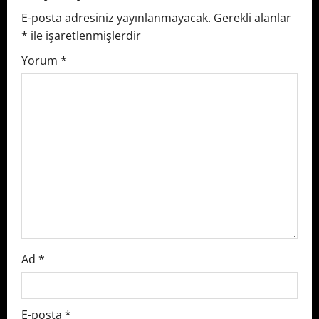
v
E-posta adresiniz yayınlanmayacak.
Gerekli alanlar
*
ile işaretlenmişlerdir
i
Yorum
*
g
a
t
i
o
n
Ad
*
E-posta
*