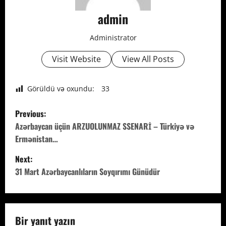
admin
Administrator
Visit Website
View All Posts
Görüldü və oxundu:
33
P
Previous:
o
Azərbaycan üçün ARZUOLUNMAZ SSENARİ – Türkiyə və
Ermənistan…
s
Next:
t
31 Mart Azərbaycanlıların Soyqırımı Günüdür
n
a
Bir yanıt yazın