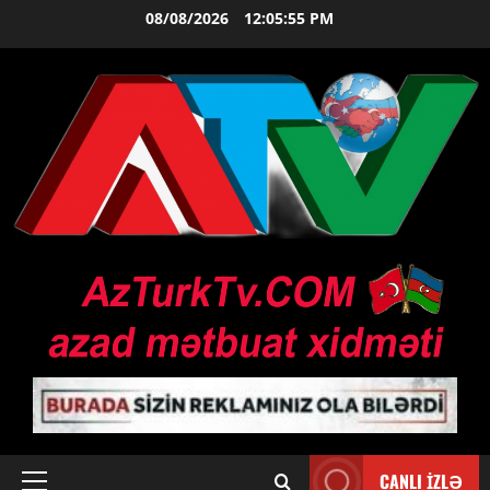
Skip
08/08/2026
12:05:56 PM
to
content
CANLI İZLƏ