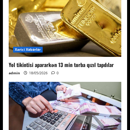
Xarici Xəbərlər
Yol tikintisi apararkən 13 min torba qızıl tapdılar
admin
18/05/2026
0