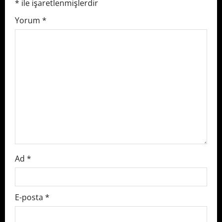
*
ile işaretlenmişlerdir
i
Yorum
*
g
a
t
i
o
n
Ad
*
E-posta
*