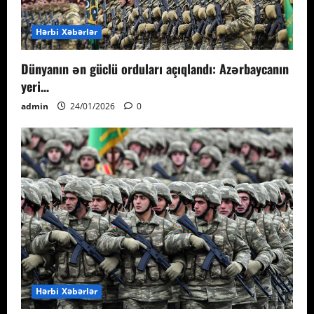
Hərbi Xəbərlər
Dünyanın ən güclü orduları açıqlandı: Azərbaycanın
yeri…
admin
24/01/2026
0
Hərbi Xəbərlər