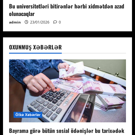
Bu universitetləri bitirənlər hərbi xidmətdən azad
olunacaqlar
admin
23/01/2026
0
OXUNMUŞ XƏBƏRLƏR
Ölkə Xəbərlər
Bayrama görə bütün sosial ödənişlər bu tarixədək