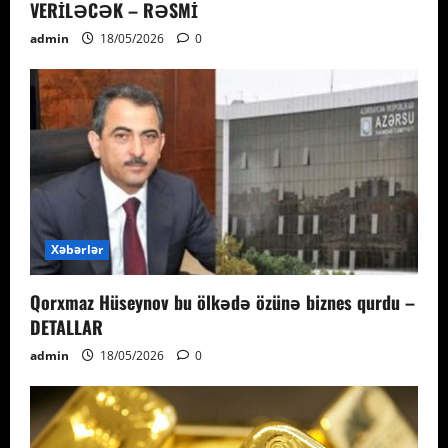
VERİLƏCƏK – RƏSMİ
admin
18/05/2026
0
Xəbərlər
Qorxmaz Hüseynov bu ölkədə özünə biznes qurdu –
DETALLAR
admin
18/05/2026
0