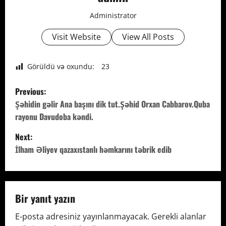
Administrator
Visit Website
View All Posts
Görüldü və oxundu:
23
P
Previous:
o
Şəhidin gəlir Ana başını dik tut.Şəhid Orxan Cabbarov.Quba
rayonu Davudoba kəndi.
s
Next:
t
İlham Əliyev qazaxıstanlı həmkarını təbrik edib
n
a
Bir yanıt yazın
v
E-posta adresiniz yayınlanmayacak.
Gerekli alanlar