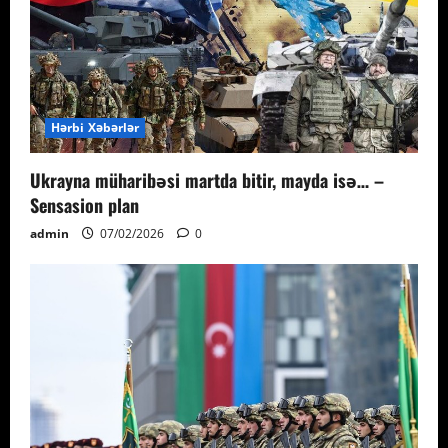
Hərbi Xəbərlər
Ukrayna müharibəsi martda bitir, mayda isə… –
Sensasion plan
admin
07/02/2026
0