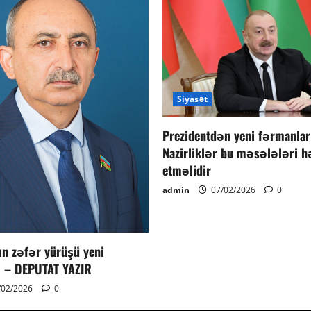
Siyasət
Prezidentdən yeni fərmanlar
Nazirliklər bu məsələləri h
etməlidir
admin
07/02/2026
0
n zəfər yürüşü yeni
 – DEPUTAT YAZIR
/02/2026
0