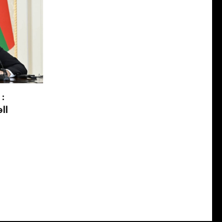
 :
əll