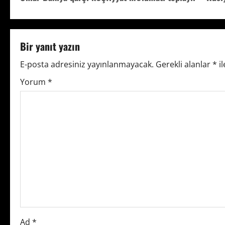
o
s
t
Bir yanıt yazın
n
E-posta adresiniz yayınlanmayacak.
Gerekli alanlar
*
il
Yorum
*
a
v
i
g
a
t
i
Ad
*