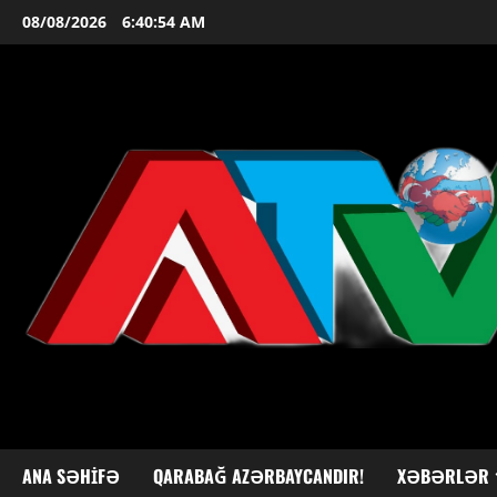
Skip
08/08/2026
6:40:56 AM
to
content
ANA SƏHIFƏ
QARABAĞ AZƏRBAYCANDIR!
XƏBƏRLƏR