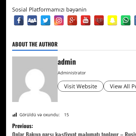
Sosial Platformamızı bəyənin
ABOUT THE AUTHOR
admin
Administrator
Visit Website
View All P
Görüldü və oxundu:
15
P
Previous:
Onlar Bakıya qarşı kəşfiyyat məlumatı toplayır – Rusi