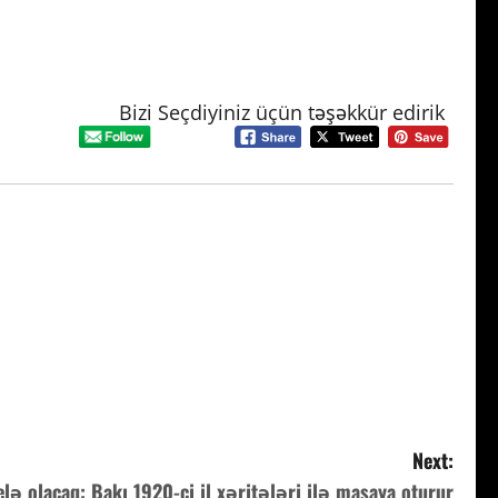
Bizi Seçdiyiniz üçün təşəkkür edirik
Next:
elə olacaq: Bakı 1920-ci il xəritələri ilə masaya oturur