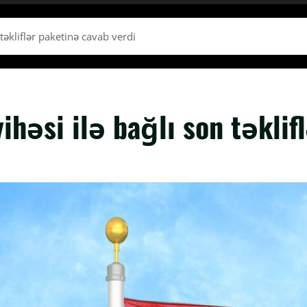
 təkliflər paketinə cavab verdi
yihəsi ilə bağlı son təklif