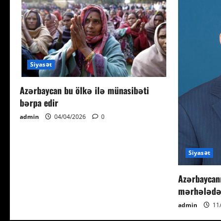
Siyasət
Azərbaycan bu ölkə ilə münasibəti
bərpa edir
admin
04/04/2026
0
Siyasət
Azərbaycanı
mərhələdə
admin
11