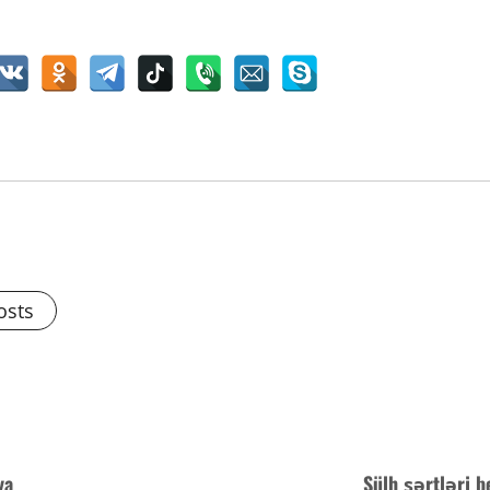
osts
ya
Sülh şərtləri b