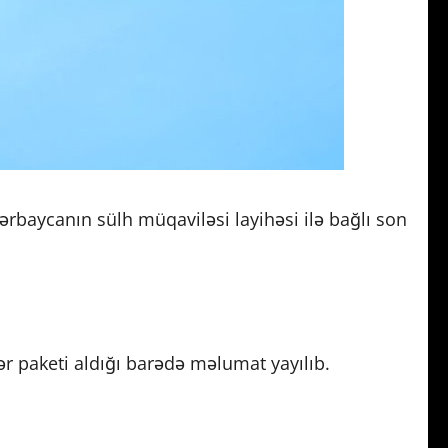
rbaycanın sülh müqaviləsi layihəsi ilə bağlı son
lər paketi aldığı barədə məlumat yayılıb.