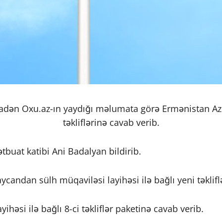
inadən Oxu.az-ın yaydığı məlumata görə Ermənistan Azə
təkliflərinə cavab verib.
tbuat katibi Ani Badalyan bildirib.
ycandan sülh müqaviləsi layihəsi ilə bağlı yeni təklif
ihəsi ilə bağlı 8-ci təkliflər paketinə cavab verib.