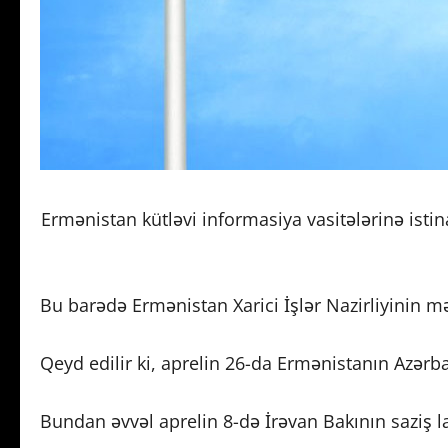
Ermənistan kütləvi informasiya vasitələrinə ist
Bu barədə Ermənistan Xarici İşlər Nazirliyinin mə
Qeyd edilir ki, aprelin 26-da Ermənistanın Azərba
Bundan əvvəl aprelin 8-də İrəvan Bakının saziş lay