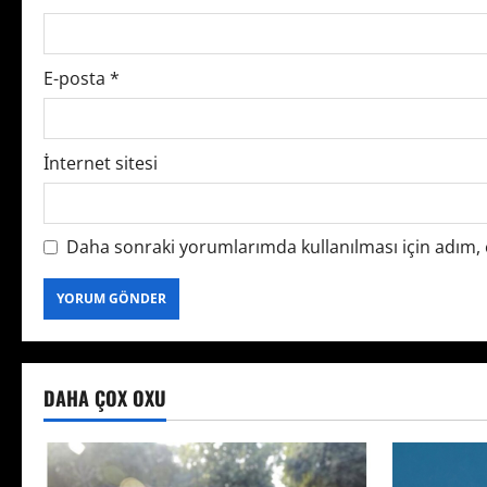
o
n
E-posta
*
İnternet sitesi
Daha sonraki yorumlarımda kullanılması için adım, e
DAHA ÇOX OXU