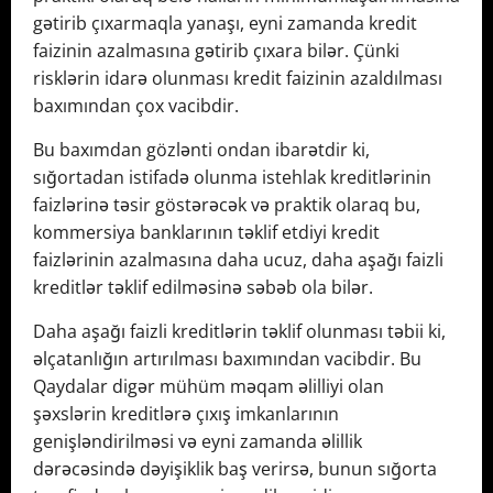
gətirib çıxarmaqla yanaşı, eyni zamanda kredit
faizinin azalmasına gətirib çıxara bilər. Çünki
risklərin idarə olunması kredit faizinin azaldılması
baxımından çox vacibdir.
Bu baxımdan gözlənti ondan ibarətdir ki,
sığortadan istifadə olunma istehlak kreditlərinin
faizlərinə təsir göstərəcək və praktik olaraq bu,
kommersiya banklarının təklif etdiyi kredit
faizlərinin azalmasına daha ucuz, daha aşağı faizli
kreditlər təklif edilməsinə səbəb ola bilər.
Daha aşağı faizli kreditlərin təklif olunması təbii ki,
əlçatanlığın artırılması baxımından vacibdir. Bu
Qaydalar digər mühüm məqam əlilliyi olan
şəxslərin kreditlərə çıxış imkanlarının
genişləndirilməsi və eyni zamanda əlillik
dərəcəsində dəyişiklik baş verirsə, bunun sığorta