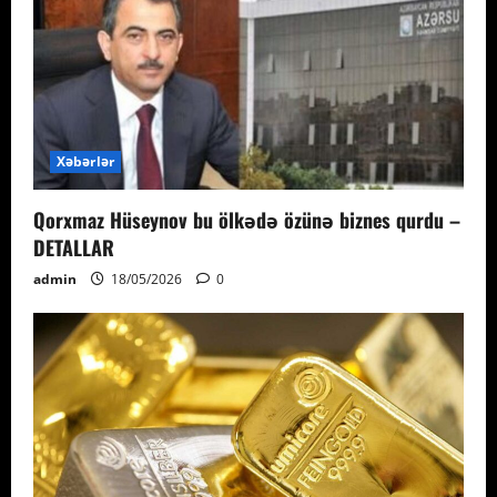
Xəbərlər
Qorxmaz Hüseynov bu ölkədə özünə biznes qurdu –
DETALLAR
admin
18/05/2026
0