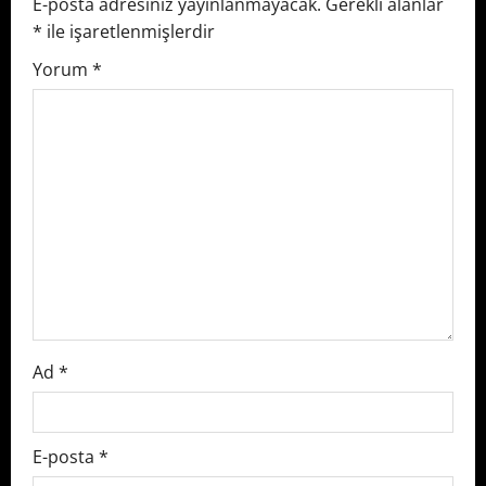
v
E-posta adresiniz yayınlanmayacak.
Gerekli alanlar
*
ile işaretlenmişlerdir
i
Yorum
*
g
a
t
i
o
n
Ad
*
E-posta
*