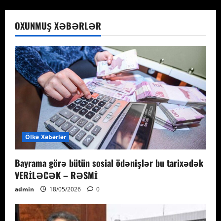
OXUNMUŞ XƏBƏRLƏR
Ölkə Xəbərlər
Bayrama görə bütün sosial ödənişlər bu tarixədək
VERİLƏCƏK – RƏSMİ
admin
18/05/2026
0