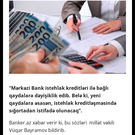
“Mərkəzi Bank istehlak kreditləri ilə bağlı
qaydalara dəyişiklik edib. Belə ki, yeni
qaydalara əsasən, istehlak kreditləşməsində
sığortadan istifadə olunacaq”.
Banker.az xəbər verir ki, bu sözləri millət vəkili
Vüqar Bayramov bildirib.