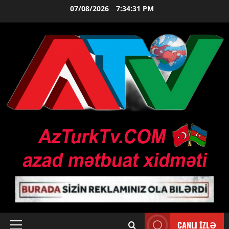
Skip
07/08/2026
7:34:32 PM
to
content
CANLI İZLƏ