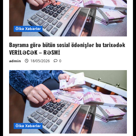
Ölkə Xəbərlər
Bayrama görə bütün sosial ödənişlər bu tarixədək
VERİLƏCƏK – RƏSMİ
admin
18/05/2026
0
Ölkə Xəbərlər