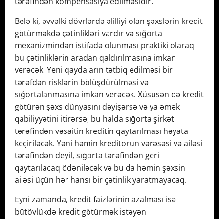
tərəfindən kompensasiya edilməsidir.
Belə ki, əvvəlki dövrlərdə əlilliyi olan şəxslərin kredit
götürməkdə çətinlikləri vardır və sığorta
mexanizmindən istifadə olunması praktiki olaraq
bu çətinliklərin aradan qaldırılmasına imkan
verəcək. Yeni qaydaların tətbiq edilməsi bir
tərəfdən risklərin bölüşdürülməsi və
sığortalanmasına imkan verəcək. Xüsusən də kredit
götürən şəxs dünyasını dəyişərsə və ya əmək
qabiliyyətini itirərsə, bu halda sığorta şirkəti
tərəfindən vəsaitin kreditin qaytarılması həyata
keçiriləcək. Yəni həmin kreditorun vərəsəsi və ailəsi
tərəfindən deyil, sığorta tərəfindən geri
qaytarılacaq ödəniləcək və bu da həmin şəxsin
ailəsi üçün hər hansı bir çətinlik yaratmayacaq.
Eyni zamanda, kredit faizlərinin azalması isə
bütövlükdə kredit götürmək istəyən