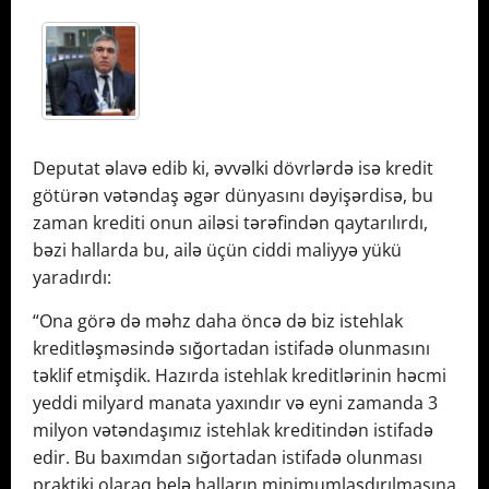
Deputat əlavə edib ki, əvvəlki dövrlərdə isə kredit
götürən vətəndaş əgər dünyasını dəyişərdisə, bu
zaman krediti onun ailəsi tərəfindən qaytarılırdı,
bəzi hallarda bu, ailə üçün ciddi maliyyə yükü
yaradırdı:
“Ona görə də məhz daha öncə də biz istehlak
kreditləşməsində sığortadan istifadə olunmasını
təklif etmişdik. Hazırda istehlak kreditlərinin həcmi
yeddi milyard manata yaxındır və eyni zamanda 3
milyon vətəndaşımız istehlak kreditindən istifadə
edir. Bu baxımdan sığortadan istifadə olunması
praktiki olaraq belə halların minimumlaşdırılmasına