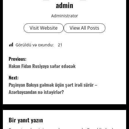
admin
Administrator
Visit Website
View All Posts
Görüldü və oxundu:
21
P
Previous:
o
Hakan Fidan Rusiyaya səfər edəcək
Next:
s
Paşinyan Bakıya gəlmək üçün şərt irəli sürür –
t
Azərbaycandan nə istəyirlər?
n
a
Bir yanıt yazın