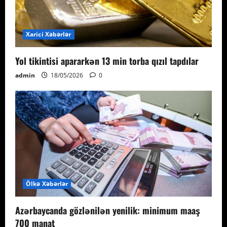
Xarici Xəbərlər
Yol tikintisi apararkən 13 min torba qızıl tapdılar
admin
18/05/2026
0
Ölkə Xəbərlər
Azərbaycanda gözlənilən yenilik: minimum maaş
700 manat