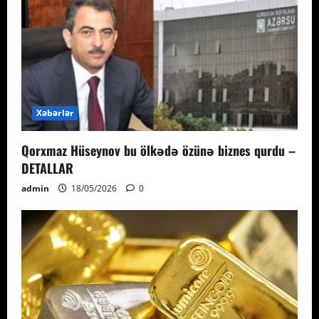
Xəbərlər
Qorxmaz Hüseynov bu ölkədə özünə biznes qurdu –
DETALLAR
admin
18/05/2026
0