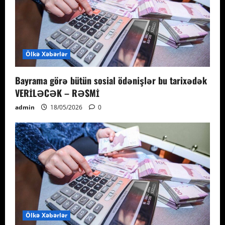
Ölkə Xəbərlər
Bayrama görə bütün sosial ödənişlər bu tarixədək
VERİLƏCƏK – RƏSMİ
admin
18/05/2026
0
Ölkə Xəbərlər