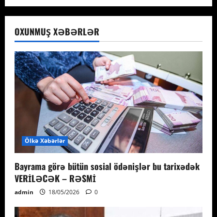
OXUNMUŞ XƏBƏRLƏR
Ölkə Xəbərlər
Bayrama görə bütün sosial ödənişlər bu tarixədək
VERİLƏCƏK – RƏSMİ
admin
18/05/2026
0