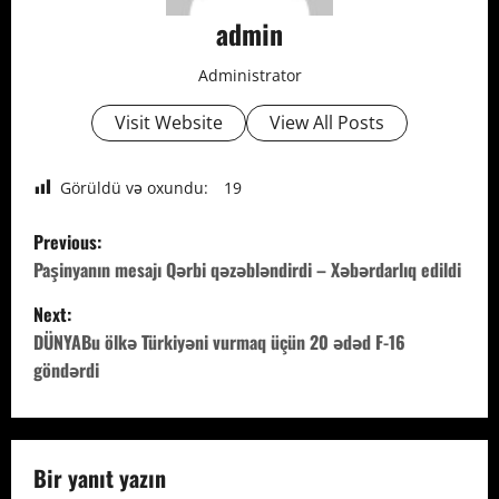
admin
Administrator
Visit Website
View All Posts
Görüldü və oxundu:
19
P
Previous:
o
Paşinyanın mesajı Qərbi qəzəbləndirdi – Xəbərdarlıq edildi
Next:
s
DÜNYABu ölkə Türkiyəni vurmaq üçün 20 ədəd F-16
t
göndərdi
n
a
Bir yanıt yazın