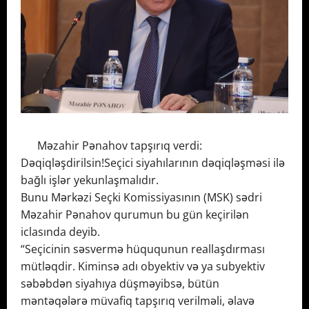
Məzahir Pənahov tapşırıq verdi:
Dəqiqləşdirilsin!Seçici siyahılarının dəqiqləşməsi ilə
bağlı işlər yekunlaşmalıdır.
Bunu Mərkəzi Seçki Komissiyasının (MSK) sədri
Məzahir Pənahov qurumun bu gün keçirilən
iclasında deyib.
“Seçicinin səsvermə hüququnun reallaşdırması
mütləqdir. Kiminsə adı obyektiv və ya subyektiv
səbəbdən siyahıya düşməyibsə, bütün
məntəqələrə müvafiq tapşırıq verilməli, əlavə