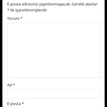
v
E-posta adresiniz yayınlanmayacak.
Gerekli alanlar
*
ile işaretlenmişlerdir
i
Yorum
*
g
a
t
i
o
n
Ad
*
E-posta
*