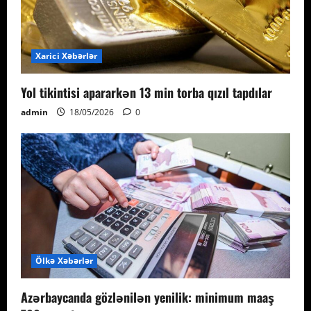
Xarici Xəbərlər
Yol tikintisi apararkən 13 min torba qızıl tapdılar
admin
18/05/2026
0
Ölkə Xəbərlər
Azərbaycanda gözlənilən yenilik: minimum maaş