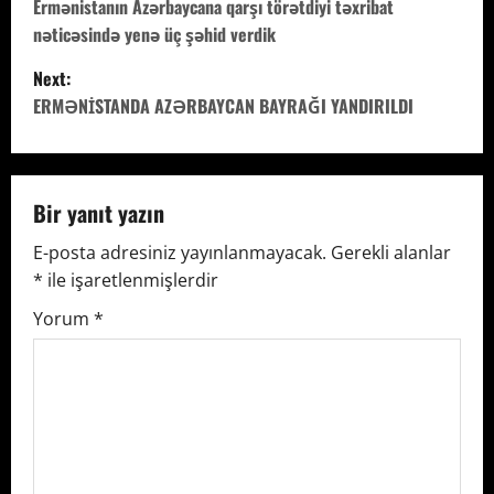
o
Ermənistanın Azərbaycana qarşı törətdiyi təxribat
nəticəsində yenə üç şəhid verdik
s
Next:
t
ERMƏNİSTANDA AZƏRBAYCAN BAYRAĞI YANDIRILDI
n
a
Bir yanıt yazın
v
E-posta adresiniz yayınlanmayacak.
Gerekli alanlar
*
ile işaretlenmişlerdir
i
Yorum
*
g
a
t
i