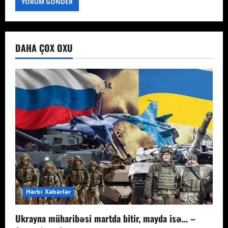
DAHA ÇOX OXU
Hərbi Xəbərlər
Ukrayna müharibəsi martda bitir, mayda isə… –