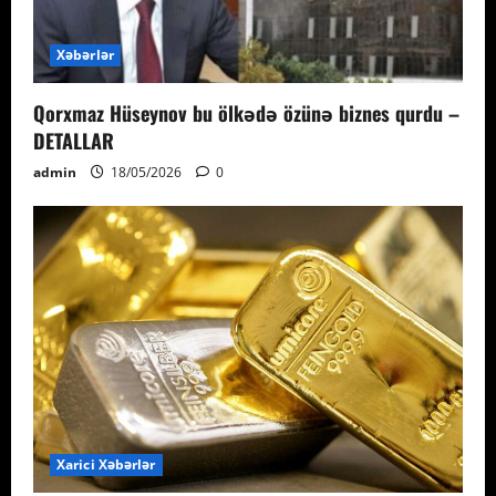
Xəbərlər
Qorxmaz Hüseynov bu ölkədə özünə biznes qurdu –
DETALLAR
admin
18/05/2026
0
Xarici Xəbərlər