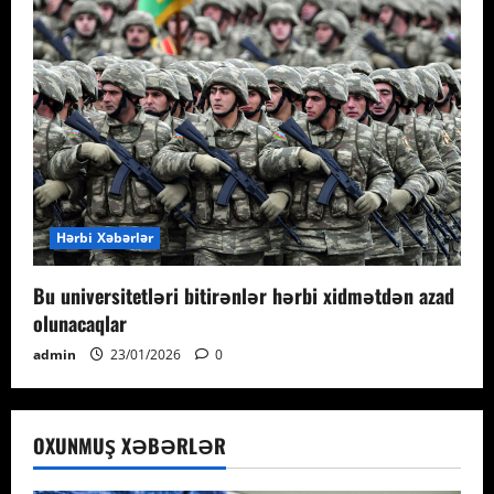
Hərbi Xəbərlər
Bu universitetləri bitirənlər hərbi xidmətdən azad
olunacaqlar
admin
23/01/2026
0
OXUNMUŞ XƏBƏRLƏR