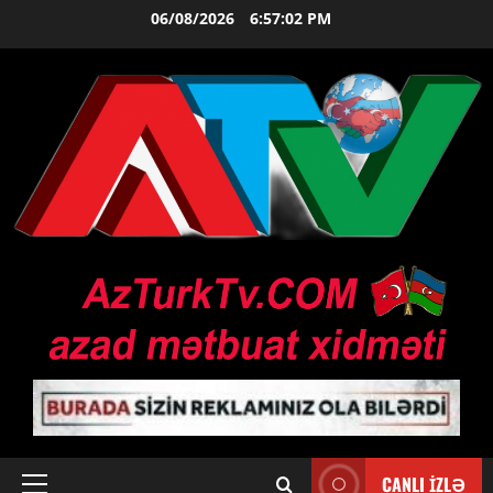
Skip
06/08/2026
6:57:02 PM
to
content
CANLI İZLƏ