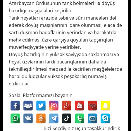
Azərbaycan Ordusunun tank bölmələri ilə döyüş
hazırlığı məşğələləri keçirilib.
Tank heyətləri ərazidə təbii və süni maneələri dəf
edərək döyüş maşınlarının idarə olunması, eləcə də
şərti düşmən hədəflərinin yerindən və hərəkətdə
məhv edilməsi üzrə qarşıya qoyulan tapşırıqları
müvəffəqiyyətlə yerinə yetiriblər.
Döyüş hazırlığının yüksək səviyyədə saxlanması və
heyət üzvlərinin fərdi bacarıqlarının daha da
təkmilləşdirilməsi məqsədilə keçirilən məşğələlərdə
hərbi qulluqçular yüksək peşəkarlıq nümayiş
etdiriblər.
Sosial Platformamızı bəyənin
Bizi Seçdiyiniz üçün təşəkkür edirik