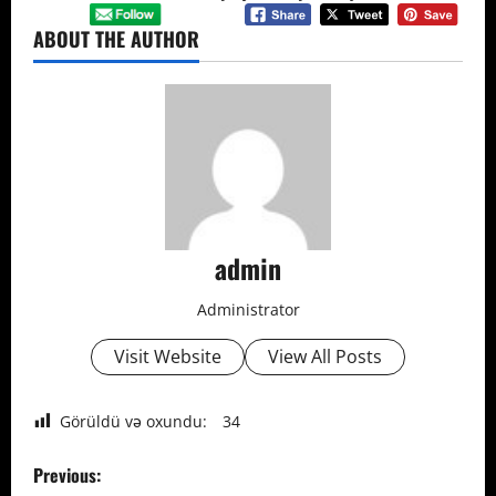
ABOUT THE AUTHOR
admin
Administrator
Visit Website
View All Posts
Görüldü və oxundu:
34
P
Previous: