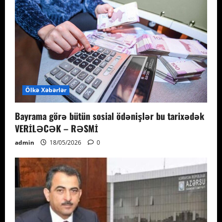
Ölkə Xəbərlər
Bayrama görə bütün sosial ödənişlər bu tarixədək
VERİLƏCƏK – RƏSMİ
admin
18/05/2026
0