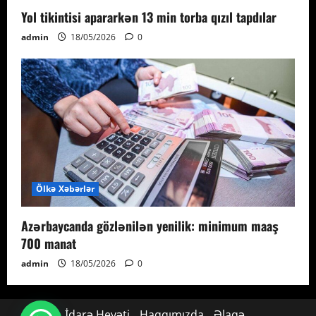
Yol tikintisi apararkən 13 min torba qızıl tapdılar
admin
18/05/2026
0
Ölkə Xəbərlər
Azərbaycanda gözlənilən yenilik: minimum maaş
700 manat
admin
18/05/2026
0
İdarə Heyəti
Haqqımızda
Əlaqə