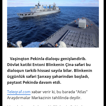
Vaşinqton Pekinlə dialoqu genişləndirib.
Dövlət katibi Entoni Blinkenin Çinə səfəri bu
dialoqun tərkib hissəsi sayıla bilər. Blinkenin
üçgünlük səfəri Şanxay şəhərindən başladı,
paytaxt Pekində davam etdi.
Teleqraf.com
xəbər verir ki, bu barədə “Atlas”
Araşdırmalar Mərkəzinin təhlilində deyilir.