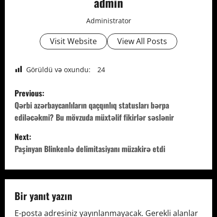
admin
Administrator
Visit Website
View All Posts
Görüldü və oxundu:
24
P
Previous:
o
Qərbi azərbaycanlıların qaçqınlıq statusları bərpa
ediləcəkmi? Bu mövzuda müxtəlif fikirlər səslənir
s
Next:
t
Paşinyan Blinkenlə delimitasiyanı müzakirə etdi
n
a
Bir yanıt yazın
v
E-posta adresiniz yayınlanmayacak.
Gerekli alanlar