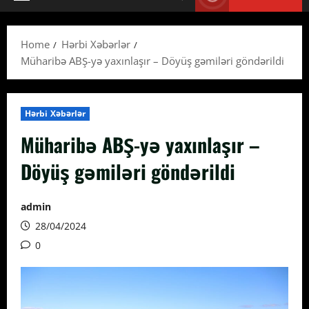
Primary
Menu
Home
Hərbi Xəbərlər
Müharibə ABŞ-yə yaxınlaşır – Döyüş gəmiləri göndərildi
Hərbi Xəbərlər
Müharibə ABŞ-yə yaxınlaşır –
Döyüş gəmiləri göndərildi
admin
28/04/2024
0