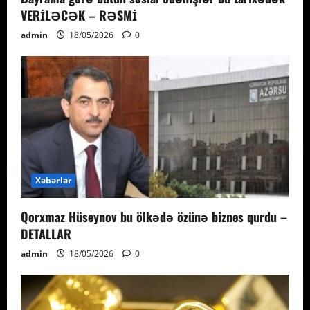
VERİLƏCƏK – RƏSMİ
admin
18/05/2026
0
Xəbərlər
Qorxmaz Hüseynov bu ölkədə özünə biznes qurdu –
DETALLAR
admin
18/05/2026
0