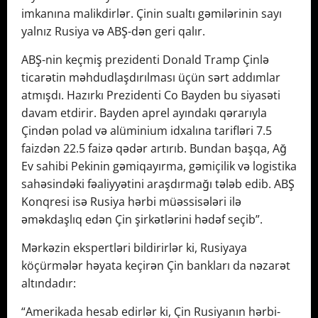
imkanına malikdirlər. Çinin sualtı gəmilərinin sayı
yalnız Rusiya və ABŞ-dən geri qalır.
ABŞ-nin keçmiş prezidenti Donald Tramp Çinlə
ticarətin məhdudlaşdırılması üçün sərt addımlar
atmışdı. Hazırkı Prezidenti Co Bayden bu siyasəti
davam etdirir. Bayden aprel ayındakı qərarıyla
Çindən polad və alüminium idxalına tarifləri 7.5
faizdən 22.5 faizə qədər artırıb. Bundan başqa, Ağ
Ev sahibi Pekinin gəmiqayırma, gəmiçilik və logistika
sahəsindəki fəaliyyətini araşdırmağı tələb edib. ABŞ
Konqresi isə Rusiya hərbi müəssisələri ilə
əməkdaşlıq edən Çin şirkətlərini hədəf seçib”.
Mərkəzin ekspertləri bildirirlər ki, Rusiyaya
köçürmələr həyata keçirən Çin bankları da nəzarət
altındadır:
“Amerikada hesab edirlər ki, Çin Rusiyanın hərbi-