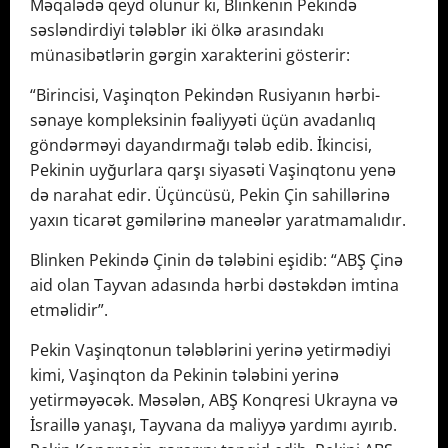
Məqalədə qeyd olunur ki, Blinkenin Pekində
səsləndirdiyi tələblər iki ölkə arasındakı
münasibətlərin gərgin xarakterini gösterir:
“Birincisi, Vaşinqton Pekindən Rusiyanın hərbi-
sənaye kompleksinin fəaliyyəti üçün avadanlıq
göndərməyi dayandırmağı tələb edib. İkincisi,
Pekinin uyğurlara qarşı siyasəti Vaşinqtonu yenə
də narahat edir. Üçüncüsü, Pekin Çin sahillərinə
yaxın ticarət gəmilərinə maneələr yaratmamalıdır.
Blinken Pekində Çinin də tələbini eşidib: “ABŞ Çinə
aid olan Tayvan adasında hərbi dəstəkdən imtina
etməlidir”.
Pekin Vaşinqtonun tələblərini yerinə yetirmədiyi
kimi, Vaşinqton da Pekinin tələbini yerinə
yetirməyəcək. Məsələn, ABŞ Konqresi Ukrayna və
İsraillə yanaşı, Tayvana da maliyyə yardımı ayırıb.