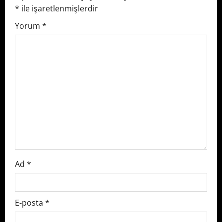
*
ile işaretlenmişlerdir
i
Yorum
*
g
a
t
i
o
n
Ad
*
E-posta
*