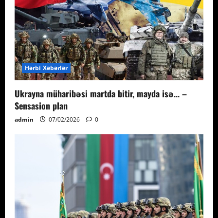
Hərbi Xəbərlər
Ukrayna müharibəsi martda bitir, mayda isə… –
Sensasion plan
admin
07/02/2026
0