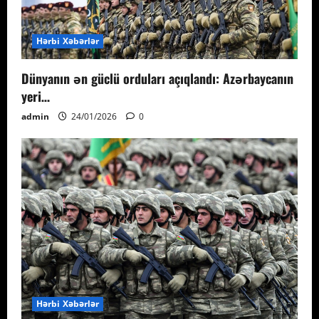
Hərbi Xəbərlər
Dünyanın ən güclü orduları açıqlandı: Azərbaycanın
yeri…
admin
24/01/2026
0
Hərbi Xəbərlər