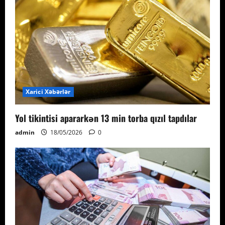
Xarici Xəbərlər
Yol tikintisi apararkən 13 min torba qızıl tapdılar
admin
18/05/2026
0