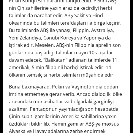
Pekin Konqresin qərarını tənqid edib. Pekini ABŞ-
nin Çin sahillərinə yaxın ərazidə keçirdiyi hərbi
təlimlər də narahat edir. ABŞ Sakit və Hind
okeanında bu təlimləri tərəfdaşları ilə birgə keçirir.
Bu təlimlərdə ABŞ ilə yanaşı, Filippin, Avstraliya,
Yeni Zelandiya, Cənubi Koreya və Yaponiya da
iştirak edir. Məsələn, ABŞ-nin Filippinlə aprelin son
günlərində başladığı təlimlər mayın 10-a qədər
davam edəcək. “Balikatan” adlanan təlimlərdə 11
amerikalı, 5 min filippinli hərbçi iştirak edir. 14
ölkənin təmsilçisi hərbi təlimləri müşahidə edir.
Buna baxmayaraq, Pekin və Vaşinqton dialoqdan
imtina etməməyə qərar verib. Ancaq dialoq iki ölkə
arasındakı münasibətlər və bölgədəki gərginliyi
azaltmır. Pentaqonun yayımladığı son hesabatda
Çinin sualtı gəmilərinin Amerika sahillərinə yaxın
üzdükləri bildirilib. Həmin gəmilər ABŞ-yə məxsus
Alyaska və Havay adalarına zərbə endirmək