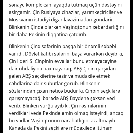
sənaye kompleksini ayaqda tutmaq üçün dəstəyini
əsirgəmir. Çin Rusiyaya cihazlar, yarımkeçiricilər və
Moskvanın istədiyi digər ləvazimatları göndərir.
Blinkenin Çində olarkən Vaşinqtonun xəbərdarlığını
bir daha Pekinin diqqətinə çatdırıb.
Blinkenin Çinə səfərinin başqa bir önəmli səbəbi
var idi. Dövlət katibi səfərini başa vurarkən deyib ki,
Çin lideri Si Cinpinin əvvəllər bunu etməyəcəyinə
dair öhdəliyinə baxmayaraq, ABŞ Çinin qarşıdan
gələn ABŞ seçkilərinə təsir və müdaxilə etmək
cəhdlərinə dair sübutlar görüb. Blinkenin
sözlərindən çıxan nəticə budur ki, Cinpin seçkilərə
qarışmayacağı barədə ABŞ Baydenə şəxsən vəd
verib. Blinken vurğulayıb ki, Çin rəsmilərinin
verdikləri vədə Pekində əmin olmaq istəyirdi, ancaq
bu vədlər Vaşinqtonun narahatlığını azaltmayıb.
Kanada da Pekini seçkilərə müdaxilədə ittiham