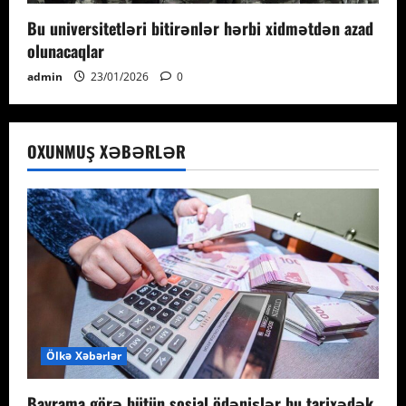
Bu universitetləri bitirənlər hərbi xidmətdən azad
olunacaqlar
admin
23/01/2026
0
OXUNMUŞ XƏBƏRLƏR
Ölkə Xəbərlər
Bayrama görə bütün sosial ödənişlər bu tarixədək