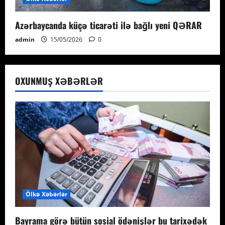
Azərbaycanda küçə ticarəti ilə bağlı yeni QƏRAR
admin
15/05/2026
0
OXUNMUŞ XƏBƏRLƏR
Ölkə Xəbərlər
Bayrama görə bütün sosial ödənişlər bu tarixədək