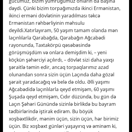
gücümüz, bizim yumruğumuz onların da başına
dəydi. Çünki bizim torpağımızda ikinci Ermənistan,
ikinci erməni dövlətinin yaradılması təkcə
Ermənistan rəhbərliyinin məhsulu
deyildi.Xatırlayıram, 50 yaşım tamam olanda mən
laçınlılarla Qarabağda, Qarabağın Ağcabədi
rayonunda, Taxtakörpü qəsəbəsində
görüşmüşdüm və onlara demişdim ki, – yeni
köçkün şəhərciyi açılırdı, – dövlət sizi daha yaxşı
şəraitlə təmin edir, ancaq torpaqlarımız azad
olunandan sonra sizin üçün Laçında daha gözəl
şərait yaradacağıq və belə də oldu. Əlli yaşımı
Ağcabədidə laçınlılarla qeyd etmişəm, 60 yaşımı
Şuşada qeyd etmişəm, Cıdır düzündə, bu gün də
Laçın Şəhəri Günündə sizinlə birlikdə bu bayram
tədbirlərində iştirak edirəm. Bu böyük
xoşbəxtlikdir, mənim üçün, sizin üçün, hər birimiz
üçün. Biz xoşbəxt günləri yaşayırıq və əminəm ki,