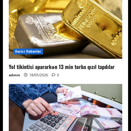
Xarici Xəbərlər
Yol tikintisi apararkən 13 min torba qızıl tapdılar
admin
18/05/2026
0