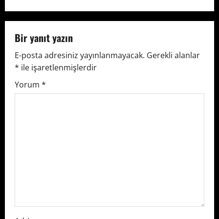
n
a
v
Bir yanıt yazın
E-posta adresiniz yayınlanmayacak.
Gerekli alanlar
i
*
ile işaretlenmişlerdir
g
Yorum
*
a
t
i
o
n