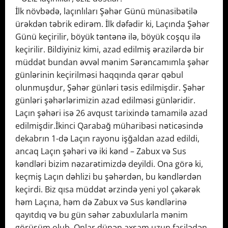
İlk növbədə, laçınlıları Şəhər Günü münasibətilə
ürəkdən təbrik edirəm. İlk dəfədir ki, Laçında Şəhər
Günü keçirilir, böyük təntənə ilə, böyük coşqu ilə
keçirilir. Bildiyiniz kimi, azad edilmiş ərazilərdə bir
müddət bundan əvvəl mənim Sərəncamımla şəhər
günlərinin keçirilməsi haqqında qərar qəbul
olunmuşdur, Şəhər günləri təsis edilmişdir. Şəhər
günləri şəhərlərimizin azad edilməsi günləridir.
Laçın şəhəri isə 26 avqust tarixində tamamilə azad
edilmişdir.İkinci Qarabağ müharibəsi nəticəsində
dekabrın 1-də Laçın rayonu işğaldan azad edildi,
ancaq Laçın şəhəri və iki kənd – Zabux və Sus
kəndləri bizim nəzarətimizdə deyildi. Ona görə ki,
keçmiş Laçın dəhlizi bu şəhərdən, bu kəndlərdən
keçirdi. Biz qısa müddət ərzində yeni yol çəkərək
həm Laçına, həm də Zabux və Sus kəndlərinə
qayıtdıq və bu gün səhər zabuxlularla mənim
görüşüm olub. Onlar dünən axşam uzun fasilədən