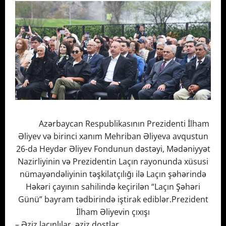
Azərbaycan Respublikasının Prezidenti İlham
Əliyev və birinci xanım Mehriban Əliyeva avqustun
26-da Heydər Əliyev Fondunun dəstəyi, Mədəniyyət
Nazirliyinin və Prezidentin Laçın rayonunda xüsusi
nümayəndəliyinin təşkilatçılığı ilə Laçın şəhərində
Həkəri çayının sahilində keçirilən “Laçın Şəhəri
Günü” bayram tədbirində iştirak ediblər.Prezident
İlham Əliyevin çıxışı
– Əziz laçınlılar, əziz dostlar.