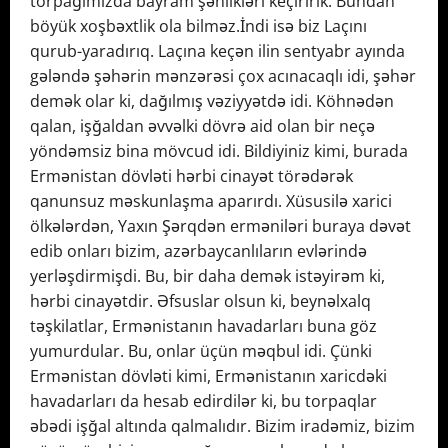
torpağımızda bayram şənlikləri keçiririk. Bundan
böyük xoşbəxtlik ola bilməz.İndi isə biz Laçını
qurub-yaradırıq. Laçına keçən ilin sentyabr ayında
gələndə şəhərin mənzərəsi çox acınacaqlı idi, şəhər
demək olar ki, dağılmış vəziyyətdə idi. Köhnədən
qalan, işğaldan əvvəlki dövrə aid olan bir neçə
yöndəmsiz bina mövcud idi. Bildiyiniz kimi, burada
Ermənistan dövləti hərbi cinayət törədərək
qanunsuz məskunlaşma aparırdı. Xüsusilə xarici
ölkələrdən, Yaxın Şərqdən erməniləri buraya dəvət
edib onları bizim, azərbaycanlıların evlərində
yerləşdirmişdi. Bu, bir daha demək istəyirəm ki,
hərbi cinayətdir. Əfsuslar olsun ki, beynəlxalq
təşkilatlar, Ermənistanın havadarları buna göz
yumurdular. Bu, onlar üçün məqbul idi. Çünki
Ermənistan dövləti kimi, Ermənistanın xaricdəki
havadarları da hesab edirdilər ki, bu torpaqlar
əbədi işğal altında qalmalıdır. Bizim iradəmiz, bizim