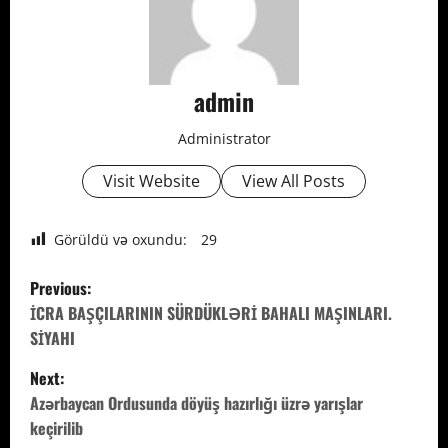
admin
Administrator
Visit Website
View All Posts
Görüldü və oxundu:
29
P
Previous:
o
İCRA BAŞÇILARININ SÜRDÜKLƏRİ BAHALI MAŞINLARI.
SİYAHI
s
Next:
t
Azərbaycan Ordusunda döyüş hazırlığı üzrə yarışlar
keçirilib