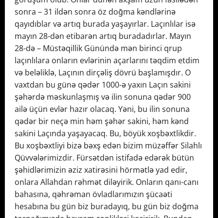
sonra – 31 ildən sonra öz doğma kəndlərinə
qayıdıblar və artıq burada yaşayırlar. Laçınlılar isə
mayın 28-dən etibarən artıq buradadırlar. Mayın
28-də – Müstəqillik Günündə mən birinci qrup
laçınlılara onların evlərinin açarlarını təqdim etdim
və beləliklə, Laçının dirçəliş dövrü başlamışdır. O
vaxtdan bu günə qədər 1000-ə yaxın Laçın sakini
şəhərdə məskunlaşmış və ilin sonuna qədər 900
ailə üçün evlər hazır olacaq. Yəni, bu ilin sonuna
qədər bir neçə min həm şəhər sakini, həm kənd
sakini Laçında yaşayacaq. Bu, böyük xoşbəxtlikdir.
Bu xoşbəxtliyi bizə bəxş edən bizim müzəffər Silahlı
Qüvvələrimizdir. Fürsətdən istifadə edərək bütün
şəhidlərimizin əziz xatirəsini hörmətlə yad edir,
onlara Allahdan rəhmət diləyirik. Onların qanı-canı
bahasına, qəhrəman övladlarımızın şücaəti
hesabına bu gün biz buradayıq, bu gün biz doğma