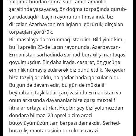
xalqımız bundan sonra sülh, əmin-amanlıq
şəraitində yaşayacaq, öz doğma torpağında qurub-
yaradacaqdır. Laçın rayonunun timsalında biz
dirçələn Azərbaycan reallıqlarını görürük, dirçələn
torpaqları görürük.
Bir məsələyə də toxunmaq istərdim. Bildiyiniz kimi,
bu il aprelin 23-də Laçın rayonunda, Azərbaycan-
Ermənistan sərhədində sərhəd-buraxılış məntəqəsi
qoyulmuşdur. Bir daha iradə, cəsarət, öz gücünə
əminlik nümayiş etdirərək biz bunu etdik. Nə qədər
bizə təzyiqlər oldu, nə qədər hədə-qorxular oldu.
Bu gün də davam edir, bu gün də müxtəlif
beynəlxalq təşkilatlar çərçivəsində Ermənistan və
onun arxasında dayananlar bizə qarşı müxtəlif
fitnələr ortaya atırlar. Heç bir şey bizi yolumuzdan
döndərə bilməz. 23 aprel bizim ərazi
bütövlüyümüzün tam bərpası deməkdir. Sərhəd-
buraxılış məntəqəsinin qurulması ərazi