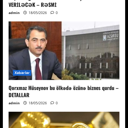
VERİLƏCƏK – RƏSMİ
admin
18/05/2026
0
Xəbərlər
Qorxmaz Hüseynov bu ölkədə özünə biznes qurdu –
DETALLAR
admin
18/05/2026
0