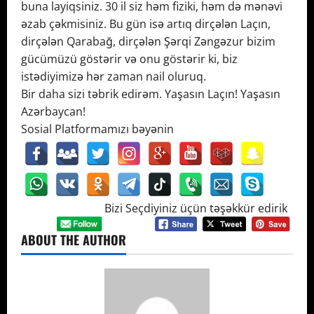
buna layiqsiniz. 30 il siz həm fiziki, həm də mənəvi
əzab çəkmisiniz. Bu gün isə artıq dirçələn Laçın,
dirçələn Qarabağ, dirçələn Şərqi Zəngəzur bizim
gücümüzü göstərir və onu göstərir ki, biz
istədiyimizə hər zaman nail oluruq.
Bir daha sizi təbrik edirəm. Yaşasın Laçın! Yaşasın
Azərbaycan!
Sosial Platformamızı bəyənin
Bizi Seçdiyiniz üçün təşəkkür edirik
ABOUT THE AUTHOR