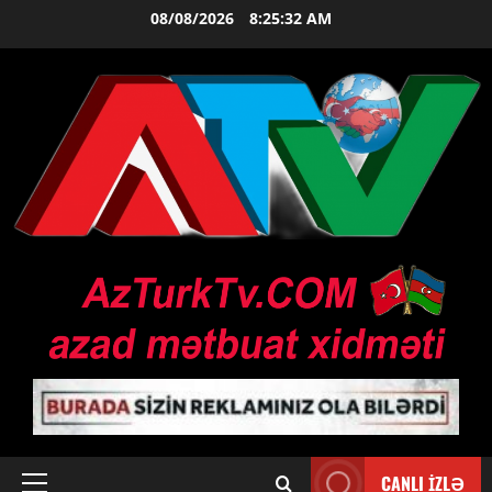
Skip
08/08/2026
8:25:33 AM
to
content
CANLI İZLƏ