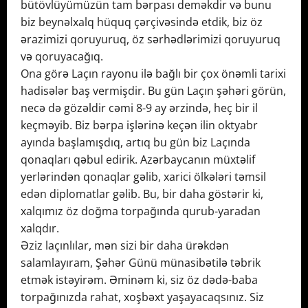
bütövlüyümüzün tam bərpası deməkdir və bunu
biz beynəlxalq hüquq çərçivəsində etdik, biz öz
ərazimizi qoruyuruq, öz sərhədlərimizi qoruyuruq
və qoruyacağıq.
Ona görə Laçın rayonu ilə bağlı bir çox önəmli tarixi
hadisələr baş vermişdir. Bu gün Laçın şəhəri görün,
necə də gözəldir cəmi 8-9 ay ərzində, heç bir il
keçməyib. Biz bərpa işlərinə keçən ilin oktyabr
ayında başlamışdıq, artıq bu gün biz Laçında
qonaqları qəbul edirik. Azərbaycanın müxtəlif
yerlərindən qonaqlar gəlib, xarici ölkələri təmsil
edən diplomatlar gəlib. Bu, bir daha göstərir ki,
xalqımız öz doğma torpağında qurub-yaradan
xalqdır.
Əziz laçınlılar, mən sizi bir daha ürəkdən
salamlayıram, Şəhər Günü münasibətilə təbrik
etmək istəyirəm. Əminəm ki, siz öz dədə-baba
torpağınızda rahat, xoşbəxt yaşayacaqsınız. Siz