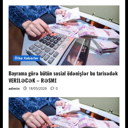
Ölkə Xəbərlər
Bayrama görə bütün sosial ödənişlər bu tarixədək
VERİLƏCƏK – RƏSMİ
admin
18/05/2026
0