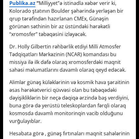
Publika.az
“
Milliyyet”ə istinadla xəbər verir ki,
Kolorado ştatının Boulder şəhərində yerləşən bir
qrup tərəfindən hazırlanan CMEx, Günəşin
görünən səthinin bir az üstündəki hərəkətli
“xromosfer” təbəqəsini izləyəcək.
Dr. Holly Gilbertin rəhbərlik etdiyi Milli Atmosfer
Tədqiqatları Mərkəzinin (NCAR) komandası bu
missiya ilə ilk dəfə olaraq xromosferdəki maqnit
sahəsi məlumatlarını davamlı olaraq qeyd edəcək.
Alimlər günəş küləklərinin və kosmik hava şəraitinin
əsas hərəkətverici qüvvəsi olan bu təbəqədəki
dəyişikliklərin bir neçə dəqiqə ərzində baş verdiyini,
buna görə də yerüstü teleskoplardan fərqli olaraq
kosmosda davamlı monitorinqin vacib olduğunu
vurğulayıblar.
Hesabata görə , günəş fırtınaları maqnit sahələrinin