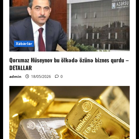
Xəbərlər
Qorxmaz Hüseynov bu ölkədə özünə biznes qurdu –
DETALLAR
admin
18/05/2026
0