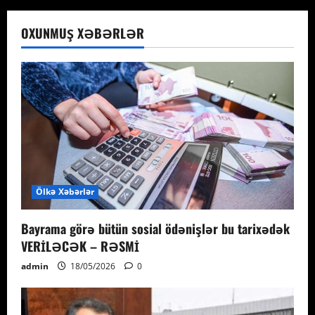
OXUNMUŞ XƏBƏRLƏR
Ölkə Xəbərlər
Bayrama görə bütün sosial ödənişlər bu tarixədək
VERİLƏCƏK – RƏSMİ
admin
18/05/2026
0