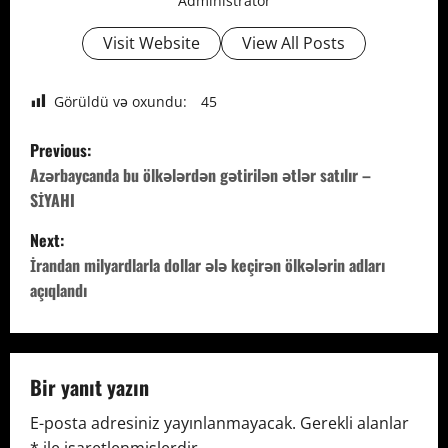
Administrator
Visit Website
View All Posts
Görüldü və oxundu:
45
P
Previous:
o
Azərbaycanda bu ölkələrdən gətirilən ətlər satılır –
SİYAHI
s
Next:
t
İrandan milyardlarla dollar ələ keçirən ölkələrin adları
açıqlandı
n
a
v
Bir yanıt yazın
E-posta adresiniz yayınlanmayacak.
Gerekli alanlar
i