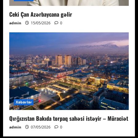
Ceki Çan Azərbaycana gəlir
admin
15/05/2026
0
Xəbərlər
Qırğızıstan Bakıda torpaq sahəsi istəyir – Müraciət
admin
07/05/2026
0