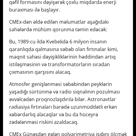
qəfil formasını dəyişərək çoxlu miqdarda enerji
buraxması ilə başlayır.
CMEx-dən əldə edilən məlumatlar aşağıdakı
sahələrdə mühüm qorunma təmin edəcək:
Bu, 1989-cu ildə Kvebekdə 6 milyon insanın
qaranlıqda qalmasına səbəb olan fırtınalar kimi,
maqnit sahəsi dəyişikliklərinin həddindən artıq
istiləşməsinin və transformatorların sıradan
çıxmasının qarşısını alacaq.
Atmosfer genişlənməsi səbəbindən peyklərin
yaşadığı sürtünmə və radio siqnalının pozulması
əvvəlcədən proqnozlaşdırıla bilər. Astronavtlar
radiasiya fırtınaları barədə uzunmüddətli erkən
xəbərdarlıq alacaqlar və bu da hüceyrə
zədələnməsi riskini azaldacaq.
CMEx Günəşdən gələn polyarimetriya işığını ölçmək