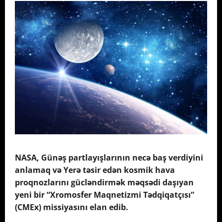
NASA, Günəş partlayışlarının necə baş verdiyini
anlamaq və Yerə təsir edən kosmik hava
proqnozlarını gücləndirmək məqsədi daşıyan
yeni bir “Xromosfer Maqnetizmi Tədqiqatçısı”
(CMEx) missiyasını elan edib.