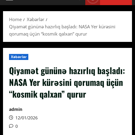
Primary
Menu
Home
Xəbərlər
Qiyamət gününə hazırlıq başladı: NASA Yer kürəsini
qorumaq üçün “kosmik qalxan” qurur
Xəbərlər
Qiyamət gününə hazırlıq başladı:
NASA Yer kürəsini qorumaq üçün
“kosmik qalxan” qurur
admin
12/01/2026
0