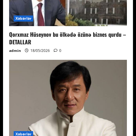
Xəbərlər
Qorxmaz Hüseynov bu ölkədə özünə biznes qurdu –
DETALLAR
admin
18/05/2026
0
Xəbərlər