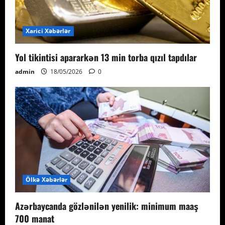
Xarici Xəbərlər
Yol tikintisi apararkən 13 min torba qızıl tapdılar
admin
18/05/2026
0
Ölkə Xəbərlər
Azərbaycanda gözlənilən yenilik: minimum maaş
700 manat