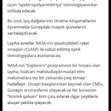
üçün “spektropolyarimetriya” texnologiyasından
istifadə edəcək.
Bu üsul, işıq dalğalarının titrəmə istiqamətlərini
öyrənməklə Günəşdəki maqnit qüvvələrini
xəritələşdirəcək.
Layihə əvvəllər NASA-nın qısamüddətli raket
sınaqları (CLASP) ilə sübut edilmiş optik
texnologiyalara əsaslanacaq.
NASA-nın “Explorers” proqramının bir hissəsi olan
layihə, büdcəni məhdudlaşdırmadan elmi
məlumatlara tez bir zamanda çıxış etməyi
hədəfləyir. Dizayn baxışlarından keçməli olan CMEx,
Günəşin xromosferini izləyəcək və Yer kürəsinin
“kosmik qalxanı” kimi çıxış edərək digər peyklərlə
əlaqəli şəkildə işləyəcək.