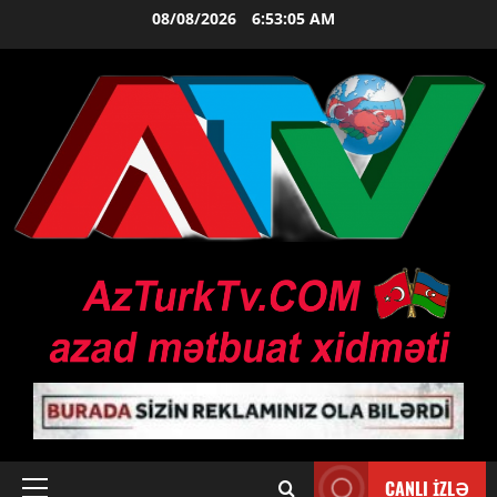
Skip
08/08/2026
6:53:06 AM
to
content
CANLI İZLƏ