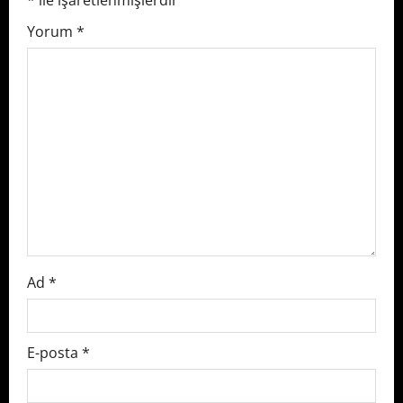
*
ile işaretlenmişlerdir
g
Yorum
*
a
t
i
o
n
Ad
*
E-posta
*