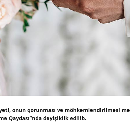
yyəti, onun qorunması və möhkəmləndirilməsi mə
mə Qaydası”nda dəyişiklik edilib.