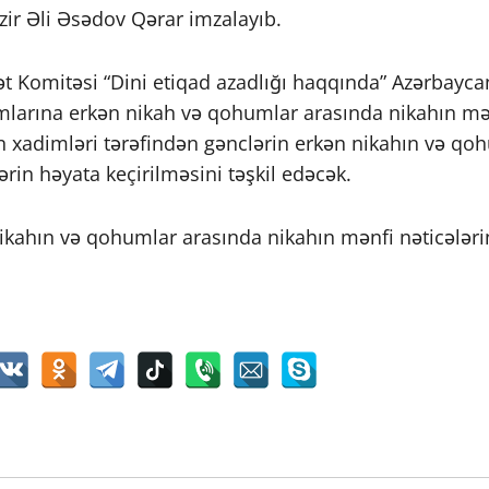
zir Əli Əsədov Qərar imzalayıb.
vlət Komitəsi “Dini etiqad azadlığı haqqında” Azərba
mlarına erkən nikah və qohumlar arasında nikahın mənf
in xadimləri tərəfindən gənclərin erkən nikahın və qo
ərin həyata keçirilməsini təşkil edəcək.
nikahın və qohumlar arasında nikahın mənfi nəticələrin