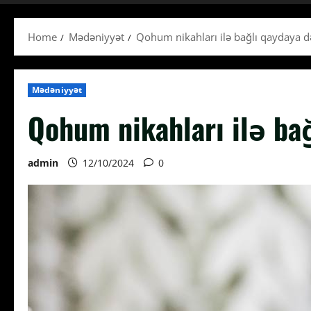
Home
Mədəniyyət
Qohum nikahları ilə bağlı qaydaya dəy
Mədəniyyət
Qohum nikahları ilə bağ
admin
12/10/2024
0