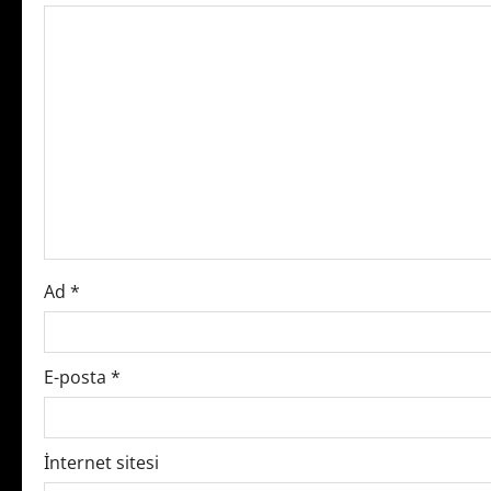
a
v
i
g
a
t
i
Ad
*
o
n
E-posta
*
İnternet sitesi