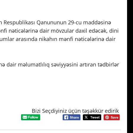
ycan Respublikası Qanununun 29-cu maddəsinə
i nəticələrinə dair mövzular daxil edəcək, dini
humlar arasında nikahın mənfi nəticələrinə dair
ə dair məlumatlılıq səviyyəsini artıran tədbirlər
Bizi Seçdiyiniz üçün təşəkkür edirik