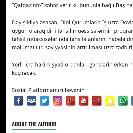
“Qafqazinfo” xəbər verir ki, bununla bağlı Baş na
Dəyişikliyə əsasən, Dini Qurumlarla İş üzrə Dö
uyğun olaraq dini təhsil müəssisələrinin proqra
təhsil müəssisələrində təhsilalanların, habelə d
məlumatlılıq səviyyəsinin artırılması üzrə tədbirl
Yerli icra hakimiyyəti orqanları gənclərin erkən 
keçirəcək.
Sosial Platformamızı bəyənin
ABOUT THE AUTHOR