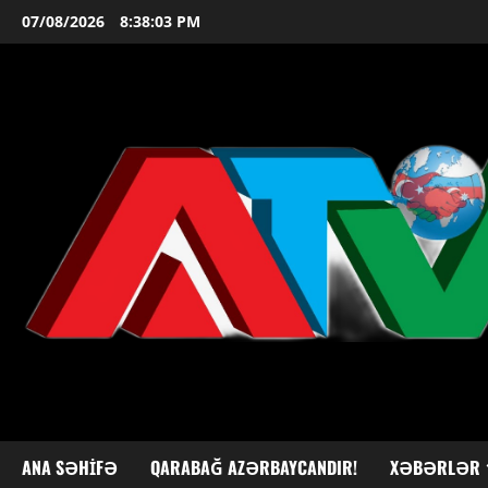
Skip
07/08/2026
8:38:04 PM
to
content
ANA SƏHIFƏ
QARABAĞ AZƏRBAYCANDIR!
XƏBƏRLƏR