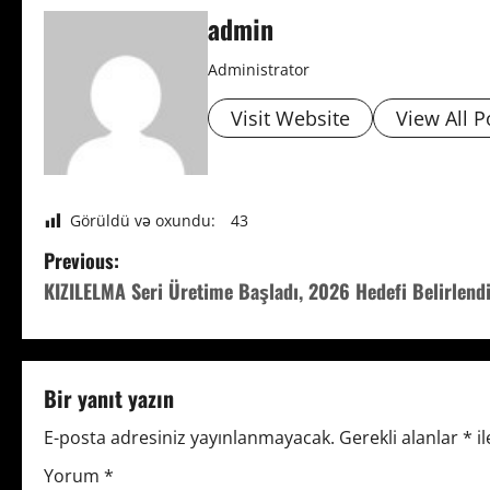
admin
Administrator
Visit Website
View All P
Görüldü və oxundu:
43
P
Previous:
KIZILELMA Seri Üretime Başladı, 2026 Hedefi Belirlend
o
s
t
Bir yanıt yazın
n
E-posta adresiniz yayınlanmayacak.
Gerekli alanlar
*
il
Yorum
*