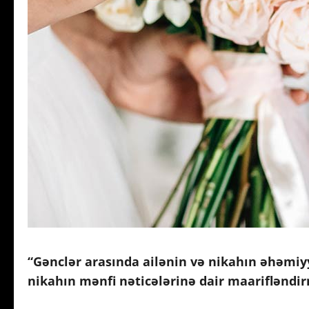
“Gənclər arasında ailənin və nikahın əhəmi
nikahın mənfi nəticələrinə dair maarifləndir