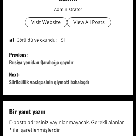
Administrator
Visit Website
View All Posts
Görüldü və oxundu:
51
P
Previous:
o
Rusiya yenidən Qarabağa qayıdır
Next:
s
Sürücülük vəsiqəsinin qiyməti bahalaşdı
t
n
Bir yanıt yazın
a
E-posta adresiniz yayınlanmayacak.
Gerekli alanlar
v
*
ile işaretlenmişlerdir