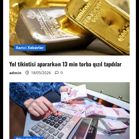
Xarici Xəbərlər
Yol tikintisi apararkən 13 min torba qızıl tapdılar
admin
18/05/2026
0