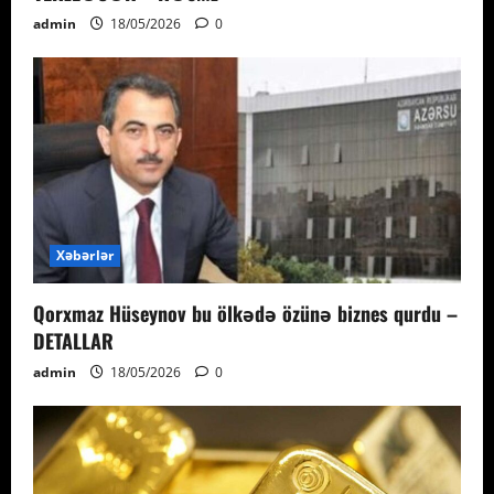
admin
18/05/2026
0
Xəbərlər
Qorxmaz Hüseynov bu ölkədə özünə biznes qurdu –
DETALLAR
admin
18/05/2026
0