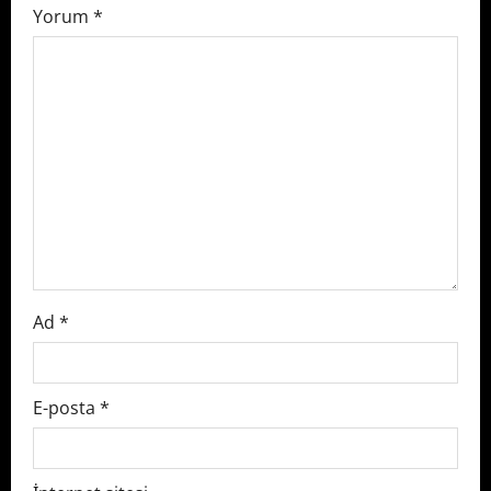
i
Yorum
*
g
a
t
i
o
n
Ad
*
E-posta
*