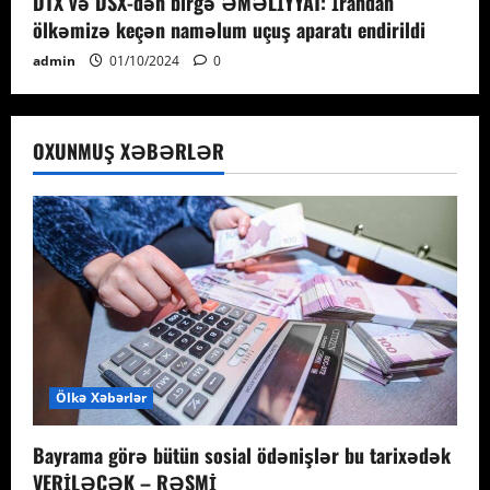
DTX və DSX-dən birgə ƏMƏLİYYAT: İrandan
ölkəmizə keçən naməlum uçuş aparatı endirildi
admin
01/10/2024
0
OXUNMUŞ XƏBƏRLƏR
Ölkə Xəbərlər
Bayrama görə bütün sosial ödənişlər bu tarixədək
VERİLƏCƏK – RƏSMİ