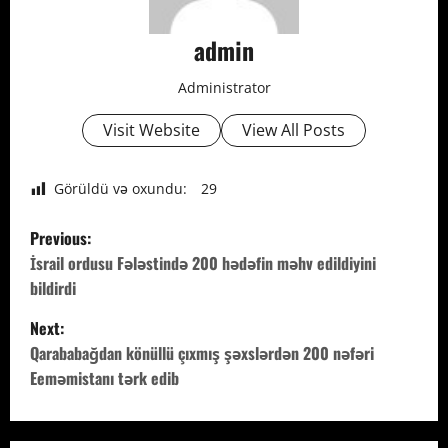
admin
Administrator
Visit Website
View All Posts
Görüldü və oxundu:
29
P
Previous:
o
İsrail ordusu Fələstində 200 hədəfin məhv edildiyini
bildirdi
s
Next:
t
Qarababağdan könüllü çıxmış şəxslərdən 200 nəfəri
Eeməmistanı tərk edib
n
a