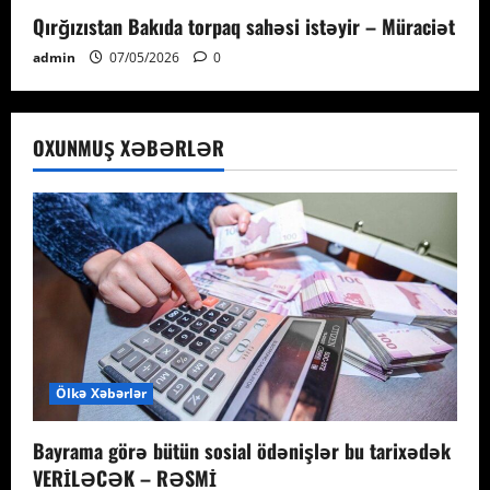
Qırğızıstan Bakıda torpaq sahəsi istəyir – Müraciət
admin
07/05/2026
0
OXUNMUŞ XƏBƏRLƏR
Ölkə Xəbərlər
Bayrama görə bütün sosial ödənişlər bu tarixədək
VERİLƏCƏK – RƏSMİ