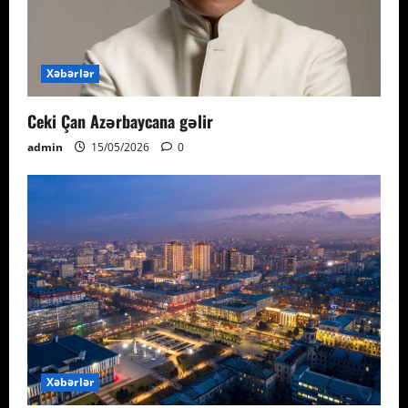
Xəbərlər
Ceki Çan Azərbaycana gəlir
admin
15/05/2026
0
Xəbərlər