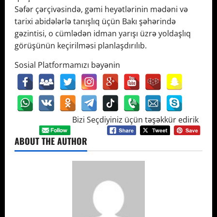
Səfər çərçivəsində, gəmi heyətlərinin mədəni və
tarixi abidələrlə tanışlıq üçün Bakı şəhərində
gəzintisi, o cümlədən idman yarışı üzrə yoldaşlıq
görüşünün keçirilməsi planlaşdırılıb.
Sosial Platformamızı bəyənin
Bizi Seçdiyiniz üçün təşəkkür edirik
ABOUT THE AUTHOR