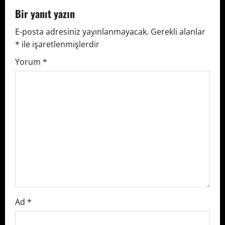
v
Bir yanıt yazın
E-posta adresiniz yayınlanmayacak.
Gerekli alanlar
i
*
ile işaretlenmişlerdir
g
Yorum
*
a
t
i
o
n
Ad
*