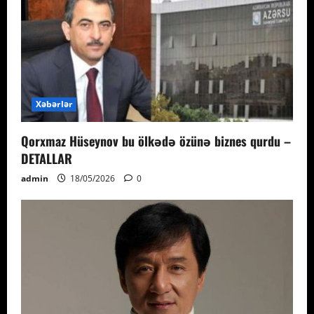
Xəbərlər
Qorxmaz Hüseynov bu ölkədə özünə biznes qurdu –
DETALLAR
admin
18/05/2026
0