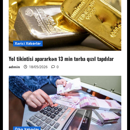
Xarici Xəbərlər
Yol tikintisi apararkən 13 min torba qızıl tapdılar
admin
18/05/2026
0
Ölkə Xəbərlər