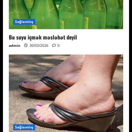
Sağlamlıq
Bu suyu içmək məsləhət deyil
admin
30/03/2026
0
Sağlamlıq