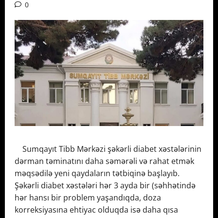
0
Sumqayıt Tibb Mərkəzi şəkərli diabet xəstələrinin
dərman təminatını daha səmərəli və rahat etmək
məqsədilə yeni qaydaların tətbiqinə başlayıb.
Şəkərli diabet xəstələri hər 3 ayda bir (səhhətində
hər hansı bir problem yaşandıqda, doza
korreksiyasına ehtiyac olduqda isə daha qısa