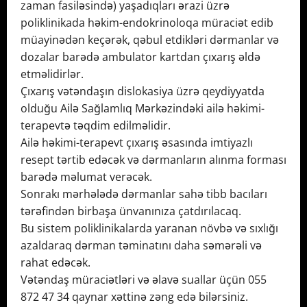
zaman fasiləsində) yaşadıqları ərazi üzrə
poliklinikada həkim-endokrinoloqa müraciət edib
müayinədən keçərək, qəbul etdikləri dərmanlar və
dozalar barədə ambulator kartdan çıxarış əldə
etməlidirlər.
Çıxarış vətəndaşın dislokasiya üzrə qeydiyyatda
olduğu Ailə Sağlamlıq Mərkəzindəki ailə həkimi-
terapevtə təqdim edilməlidir.
Ailə həkimi-terapevt çıxarış əsasında imtiyazlı
resept tərtib edəcək və dərmanların alınma forması
barədə məlumat verəcək.
Sonrakı mərhələdə dərmanlar sahə tibb bacıları
tərəfindən birbaşa ünvanınıza çatdırılacaq.
Bu sistem poliklinikalarda yaranan növbə və sıxlığı
azaldaraq dərman təminatını daha səmərəli və
rahat edəcək.
Vətəndaş müraciətləri və əlavə suallar üçün 055
872 47 34 qaynar xəttinə zəng edə bilərsiniz.