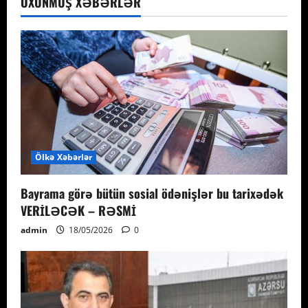
OXUNMUŞ XƏBƏRLƏR
Ölkə Xəbərlər
Bayrama görə bütün sosial ödənişlər bu tarixədək
VERİLƏCƏK – RƏSMİ
admin
18/05/2026
0