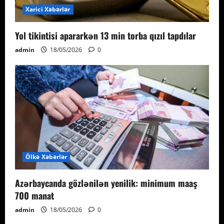
Xarici Xəbərlər
Yol tikintisi apararkən 13 min torba qızıl tapdılar
admin
18/05/2026
0
Ölkə Xəbərlər
Azərbaycanda gözlənilən yenilik: minimum maaş
700 manat
admin
18/05/2026
0