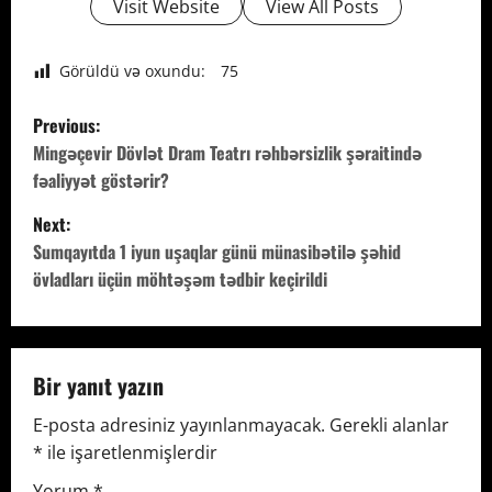
Visit Website
View All Posts
Görüldü və oxundu:
75
P
Previous:
o
Mingəçevir Dövlət Dram Teatrı rəhbərsizlik şəraitində
fəaliyyət göstərir?
s
Next:
t
Sumqayıtda 1 iyun uşaqlar günü münasibətilə şəhid
övladları üçün möhtəşəm tədbir keçirildi
n
a
v
Bir yanıt yazın
E-posta adresiniz yayınlanmayacak.
Gerekli alanlar
i
*
ile işaretlenmişlerdir
g
Yorum
*