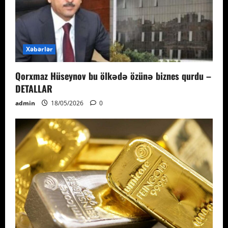
Xəbərlər
Qorxmaz Hüseynov bu ölkədə özünə biznes qurdu –
DETALLAR
admin
18/05/2026
0