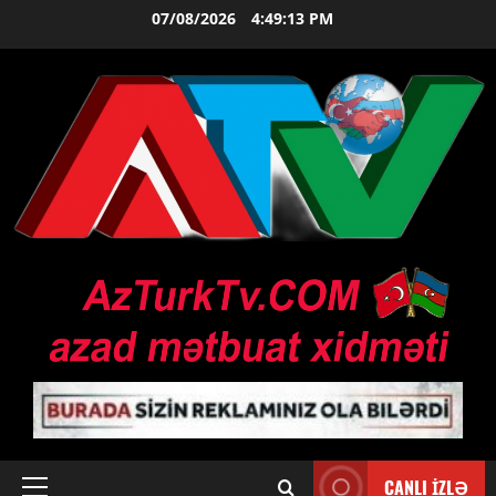
Skip
07/08/2026
4:49:14 PM
to
content
CANLI İZLƏ