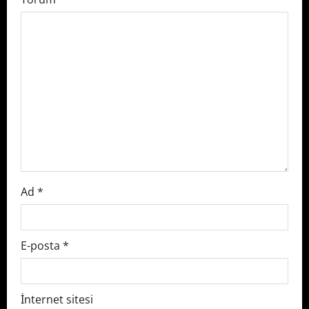
a
t
i
o
n
Ad
*
E-posta
*
İnternet sitesi