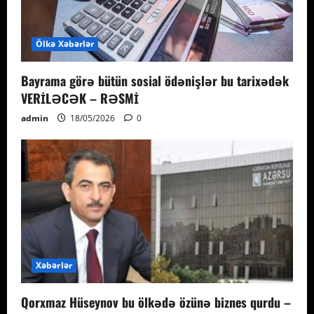
Ölkə Xəbərlər
Bayrama görə bütün sosial ödənişlər bu tarixədək
VERİLƏCƏK – RƏSMİ
admin
18/05/2026
0
Xəbərlər
Qorxmaz Hüseynov bu ölkədə özünə biznes qurdu –