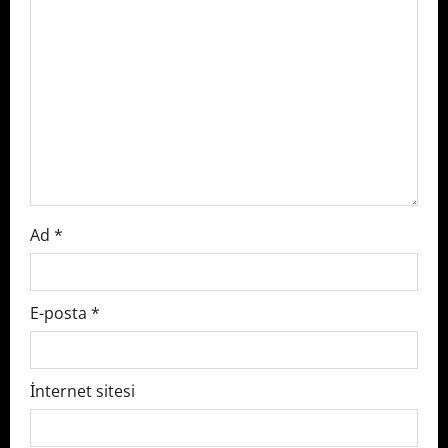
g
a
t
i
o
n
Ad
*
E-posta
*
İnternet sitesi