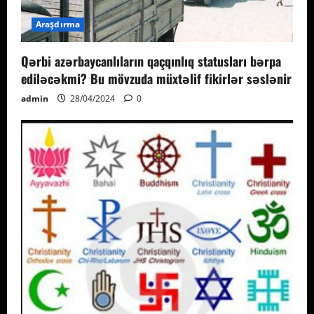
Araşdırma
Qərbi azərbaycanlıların qaçqınlıq statusları bərpa
ediləcəkmi? Bu mövzuda müxtəlif fikirlər səslənir
admin
28/04/2024
0