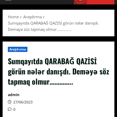
Primary
Menu
Home
Araşdırma
Sumqayıtda QARABAĞ QAZİSİ görün nələr danışdı.
Deməyə söz tapmaq olmur…………..
Araşdırma
Sumqayıtda QARABAĞ QAZİSİ
görün nələr danışdı. Deməyə söz
tapmaq olmur…………..
admin
27/06/2023
0