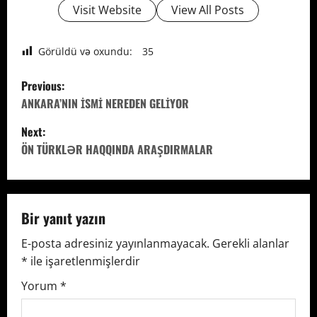
Visit Website
View All Posts
Görüldü və oxundu:
35
P
Previous:
o
ANKARA’NIN İSMİ NEREDEN GELİYOR
Next:
s
ÖN TÜRKLƏR HAQQINDA ARAŞDIRMALAR
t
n
Bir yanıt yazın
a
E-posta adresiniz yayınlanmayacak.
Gerekli alanlar
v
*
ile işaretlenmişlerdir
i
Yorum
*