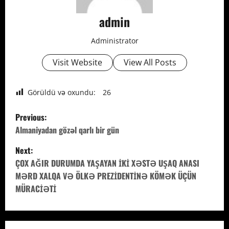
admin
Administrator
Visit Website
View All Posts
Görüldü və oxundu:
26
P
Previous:
o
Almaniyadan gözəl qarlı bir gün
Next:
s
ÇOX AĞIR DURUMDA YAŞAYAN İKİ XƏSTƏ UŞAQ ANASI
t
MƏRD XALQA VƏ ÖLKƏ PREZİDENTİNƏ KÖMƏK ÜÇÜN
MÜRACİƏTİ
n
a