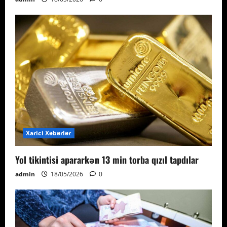
Xarici Xəbərlər
Yol tikintisi apararkən 13 min torba qızıl tapdılar
admin
18/05/2026
0