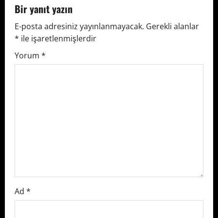
v
Bir yanıt yazın
E-posta adresiniz yayınlanmayacak.
Gerekli alanlar
i
*
ile işaretlenmişlerdir
g
Yorum
*
a
t
i
o
n
Ad
*