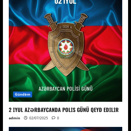
Gündəm
2 İYUL AZƏRBAYCANDA POLİS GÜNÜ QEYD EDİLİR
admin
02/07/2025
0