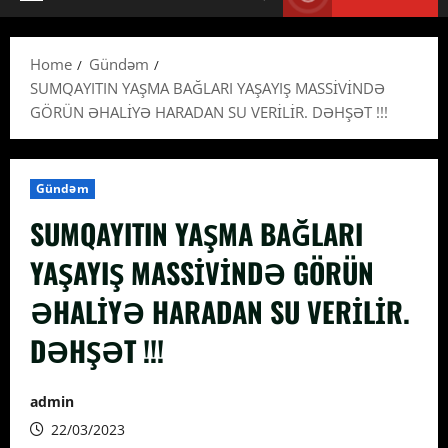
Primary
Menu
Home
Gündəm
SUMQAYITIN YAŞMA BAĞLARI YAŞAYIŞ MASSİVİNDƏ
GÖRÜN ƏHALİYƏ HARADAN SU VERİLİR. DƏHŞƏT !!!
Gündəm
SUMQAYITIN YAŞMA BAĞLARI
YAŞAYIŞ MASSİVİNDƏ GÖRÜN
ƏHALİYƏ HARADAN SU VERİLİR.
DƏHŞƏT !!!
admin
22/03/2023