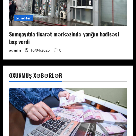
Gündəm
Sumqayıtda ticarət mərkəzində yanğın hadisəsi
baş verdi
admin
16/04/2025
0
OXUNMUŞ XƏBƏRLƏR