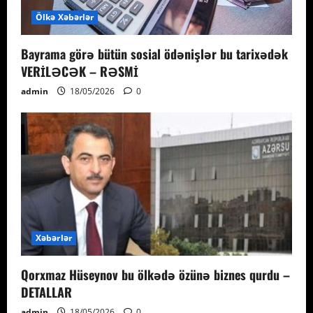
Ölkə Xəbərlər
Bayrama görə bütün sosial ödənişlər bu tarixədək
VERİLƏCƏK – RƏSMİ
admin
18/05/2026
0
Xəbərlər
Qorxmaz Hüseynov bu ölkədə özünə biznes qurdu –
DETALLAR
admin
18/05/2026
0