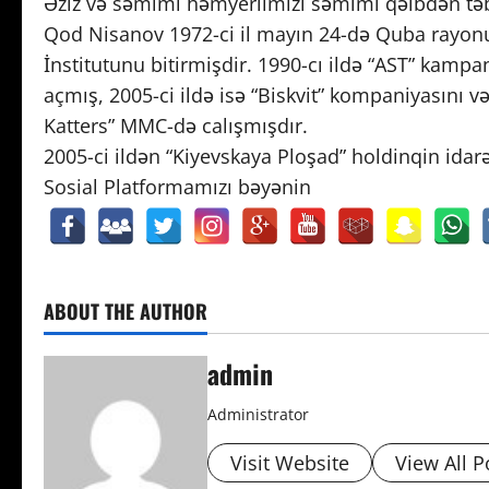
Əziz və səmimi həmyerlimizi səmimi qəlbdən təbri
Qod Nisanov 1972-ci il mayın 24-də Quba rayon
İnstitutunu bitirmişdir. 1990-cı ildə “AST” kampa
açmış, 2005-ci ildə isə “Biskvit” kompaniyasını v
Katters” MMC-də calışmışdır.
2005-ci ildən “Kiyevskaya Ploşad” holdinqin idarə
Sosial Platformamızı bəyənin
ABOUT THE AUTHOR
admin
Administrator
Visit Website
View All P