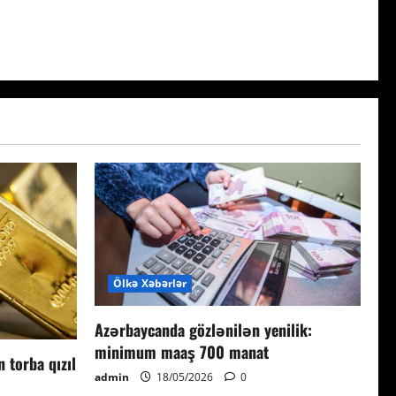
Ölkə Xəbərlər
Azərbaycanda gözlənilən yenilik:
minimum maaş 700 manat
n torba qızıl
admin
18/05/2026
0