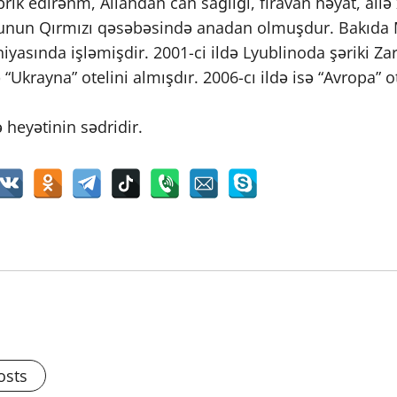
k edirənm, Allahdan can sağlığı, firavan həyat, ailə 
unun Qırmızı qəsəbəsində anadan olmuşdur. Bakıda 
niyasında işləmişdir. 2001-ci ildə Lyublinoda şəriki Za
ə “Ukrayna” otelini almışdır. 2006-cı ildə isə “Avropa”
 heyətinin sədridir.
osts