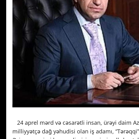
24 aprel mərd və cəsarətli insan, ürəyi daim Az
milliyyətçə dağ yəhudisi olan iş adamı, “Tərə