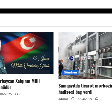
Gündəm
rbaycan Xalqının Milli
Sumqayıtda ticarət mərkəzi
ünüdür
hadisəsi baş verdi
/06/2025
0
admin
16/04/2025
0