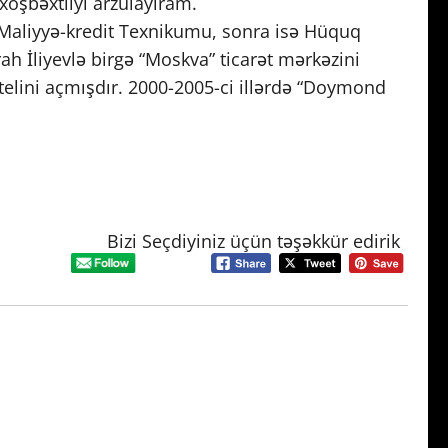
xoşbəxtliyi arzulayıram.
Maliyyə-kredit Texnikumu, sonra isə Hüquq
rah İliyevlə birgə “Moskva” ticarət mərkəzini
 otelini açmışdır. 2000-2005-ci illərdə “Doymond
Bizi Seçdiyiniz üçün təşəkkür edirik