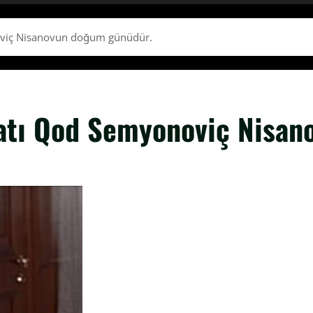
oviç Nisanovun doğum günüdür.
eatı Qod Semyonoviç Nisa