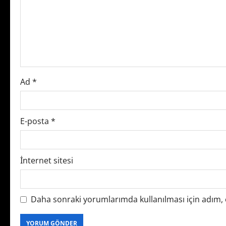
a
t
i
o
Ad
*
n
E-posta
*
İnternet sitesi
Daha sonraki yorumlarımda kullanılması için adım, e