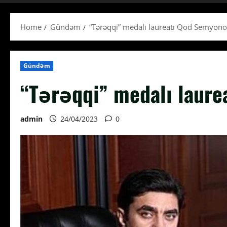
Home
Gündəm
“Tərəqqi” medalı laureatı Qod Semyon
Gündəm
“Tərəqqi” medalı laur
admin
24/04/2023
0