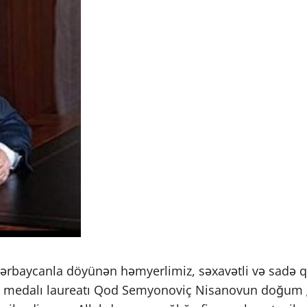
ərbaycanla döyünən həmyerlimiz, səxavətli və sadə q
qqi” medalı laureatı Qod Semyonoviç Nisanovun doğum