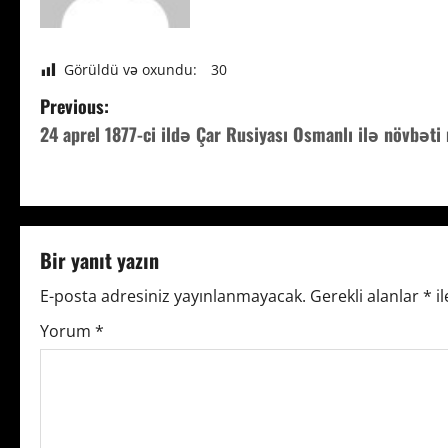
Görüldü və oxundu:
30
P
Previous:
24 aprel 1877-ci ildə Çar Rusiyası Osmanlı ilə növbət
o
s
t
Bir yanıt yazın
n
E-posta adresiniz yayınlanmayacak.
Gerekli alanlar
*
il
a
Yorum
*
v
i
g