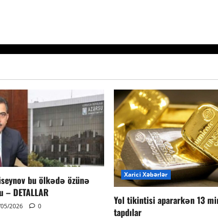
Xarici Xəbərlər
seynov bu ölkədə özünə
du – DETALLAR
Yol tikintisi apararkən 13 mi
/05/2026
0
tapdılar