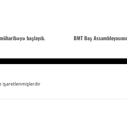
i müharibəyə başlayıb.
BMT Baş Assambleyasının
e işaretlenmişlerdir