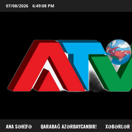
Skip
07/08/2026
6:49:09 PM
to
content
ANA SƏHIFƏ
QARABAĞ AZƏRBAYCANDIR!
XƏBƏRLƏR