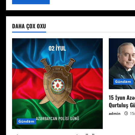
DAHA ÇOX OXU
Gündəm
15 İyun Azə
Qurtuluş G
admin
15
Gündəm