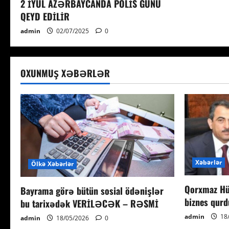
2 İYUL AZƏRBAYCANDA POLİS GÜNÜ
QEYD EDİLİR
admin
02/07/2025
0
OXUNMUŞ XƏBƏRLƏR
Xəbərlər
Ölkə Xəbərlər
Qorxmaz Hü
Bayrama görə bütün sosial ödənişlər
biznes qur
bu tarixədək VERİLƏCƏK – RƏSMİ
admin
18
admin
18/05/2026
0