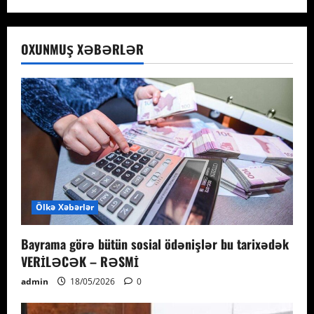
OXUNMUŞ XƏBƏRLƏR
Ölkə Xəbərlər
Bayrama görə bütün sosial ödənişlər bu tarixədək
VERİLƏCƏK – RƏSMİ
admin
18/05/2026
0