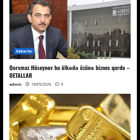
Xəbərlər
Qorxmaz Hüseynov bu ölkədə özünə biznes qurdu –
DETALLAR
admin
18/05/2026
0