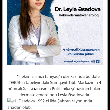
“Həkimlərimizi tanıyaq” rubrikasında bu dəfə
TƏBİB-in tabeliyindəki Sumqayıt Tibb Mərkəzinin 4
nömrəli Xəstəxanasının Poliklinika şöbəsinin həkim-
dermatoveneroloqu Leyla Əsədovadır.
L. Əsədova 1992-ci ildə Şabran rayonunda
anadan olub.