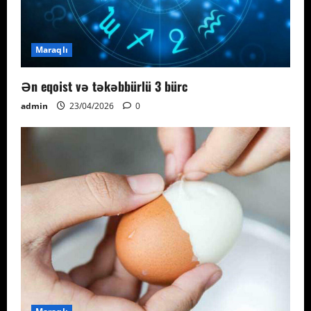
Maraqlı
Ən eqoist və təkəbbürlü 3 bürc
admin
23/04/2026
0