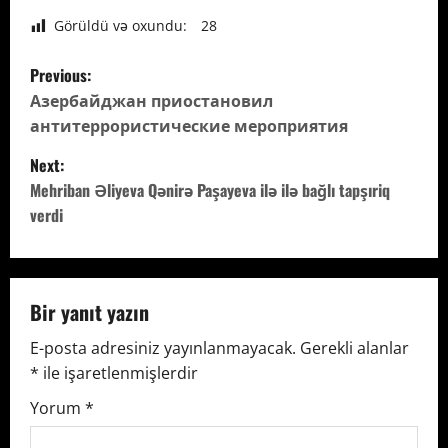
Görüldü və oxundu:
28
P
Previous:
o
Азербайджан приостановил
антитеррористические мероприятия
s
Next:
t
Mehriban Əliyeva Qənirə Paşayeva ilə ilə bağlı tapşıriq
verdi
n
a
v
Bir yanıt yazın
E-posta adresiniz yayınlanmayacak.
Gerekli alanlar
i
*
ile işaretlenmişlerdir
g
Yorum
*
a