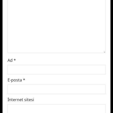
t
i
o
n
Ad
*
E-posta
*
İnternet sitesi