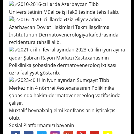
2010-2016-cı ilərdə Azərbaycan Tibb
Universitetinin Müalicə işi fakültəsində təhsil alıb.
2016-2020- ci illərdə Əziz Əliyev adına
Azərbaycan Dövlət Həkimləri Təkmilləşdirmə
İnstitutunun Dermatovenerologiya kafedrasında
rezidentura təhsili alıb.
2021-ci ilin fevral ayından 2023-cü ilin iyun ayına
qədər Şabran Rayon Mərkəzi Xəstəxanasının
Poliklinika şöbəsində dermatoveneroloq ixtisası
üzrə fəaliyyət göstərib.
2023-cü i ilin iyun ayından Sumqayıt Tibb
Mərkəzinin 4 nömrəi Xəstəxanasının Poliklinika
şöbəsində həkim-dermatovenereoloq vəzifəsində
çalışır.
Müxtəlif beynəlxalq elmi konfransların iştirakçısı
olub.
Sosial Platformamızı bəyənin