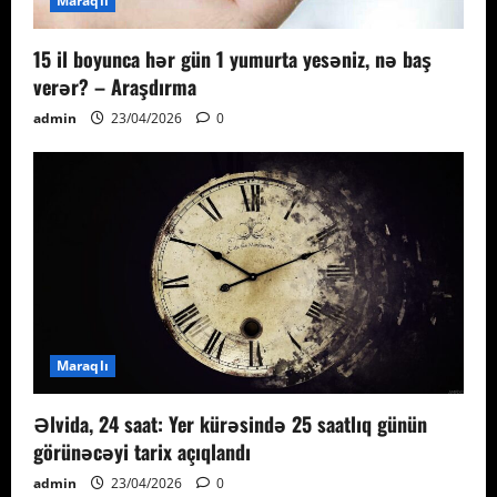
Maraqlı
15 il boyunca hər gün 1 yumurta yesəniz, nə baş
verər? – Araşdırma
admin
23/04/2026
0
Maraqlı
Əlvida, 24 saat: Yer kürəsində 25 saatlıq günün
görünəcəyi tarix açıqlandı
admin
23/04/2026
0