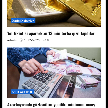
Xarici Xəbərlər
Yol tikintisi apararkən 13 min torba qızıl tapdılar
admin
18/05/2026
0
Ölkə Xəbərlər
Azərbaycanda gözlənilən yenilik: minimum maaş