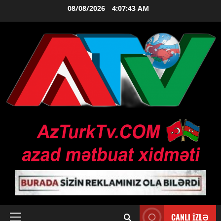
Skip
08/08/2026
4:07:44 AM
to
content
CANLI İZLƏ