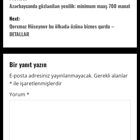
o
Azərbaycanda gözlənilən yenilik: minimum maaş 700 manat
Next:
s
Qorxmaz Hüseynov bu ölkədə özünə biznes qurdu –
t
DETALLAR
n
a
Bir yanıt yazın
v
E-posta adresiniz yayınlanmayacak.
Gerekli alanlar
*
ile işaretlenmişlerdir
i
Yorum
*
g
a
t