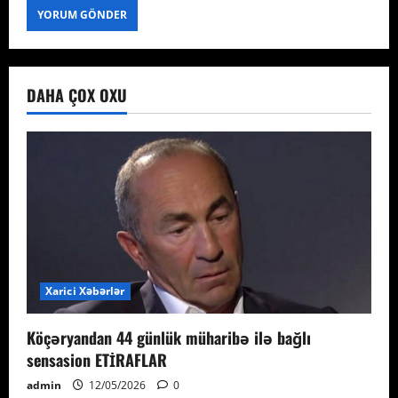
DAHA ÇOX OXU
Xarici Xəbərlər
Köçəryandan 44 günlük müharibə ilə bağlı
sensasion ETİRAFLAR
admin
12/05/2026
0