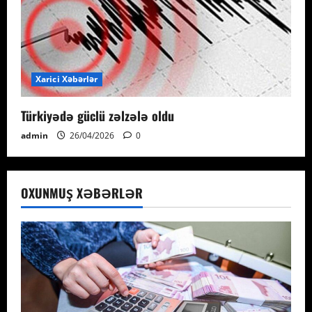
Xarici Xəbərlər
Türkiyədə güclü zəlzələ oldu
admin
26/04/2026
0
OXUNMUŞ XƏBƏRLƏR