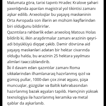
Məlumata görə, tarixi tapıntı Hradec Kralove şəhəri
yaxınlığında aparılan magistral yol tikintisi zamanı
aşkar edilib. Arxeoloqlar bu yaşayış məskəninin
Orta Avropada son illərin ən mühüm kəşflərindən
biri olduğunu bildirirlər.
Qazıntılara rəhbərlik edən arxeoloq Matous Holas
bildirib ki, ilkin araşdırmalar zamanı ərazinin qeyri-
adi böyüklüyü diqqət çəkib. Dəmir dövrünə aid
yaşayış məskənləri adətən bir hektar civarında
olduğu halda, bu ərazinin 25 hektara yayılması
alimləri təəccübləndirib.
İki il davam edən qazıntılar zamanı Roma
sikkələrindən ilhamlanaraq hazırlanmış qızıl və
gümüş pullar, 1000-dən çox zinət əşyası, şüşə
muncuqlar, güzgülər və Baltik kəhrəbasından
hazırlanmış bəzək əşyaları tapılıb. Həmçinin yüksək
texnologiya ilə hazırlanmış keramika və metal
qablar da aşkarlanıb.