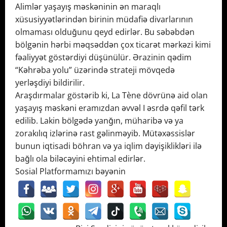
Alimlər yaşayış məskəninin ən maraqlı
xüsusiyyətlərindən birinin müdafiə divarlarının
olmaması olduğunu qeyd edirlər. Bu səbəbdən
bölgənin hərbi məqsəddən çox ticarət mərkəzi kimi
fəaliyyət göstərdiyi düşünülür. Ərazinin qədim
“Kəhrəba yolu” üzərində strateji mövqedə
yerləşdiyi bildirilir.
Araşdırmalar göstərib ki, La Tène dövrünə aid olan
yaşayış məskəni eramızdan əvvəl I əsrdə qəfil tərk
edilib. Lakin bölgədə yanğın, müharibə və ya
zorakılıq izlərinə rast gəlinməyib. Mütəxəssislər
bunun iqtisadi böhran və ya iqlim dəyişiklikləri ilə
bağlı ola biləcəyini ehtimal edirlər.
Sosial Platformamızı bəyənin