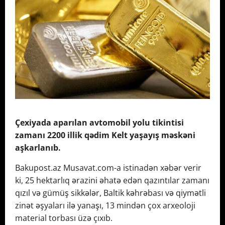
Çexiyada aparılan avtomobil yolu tikintisi
zamanı 2200 illik qədim Kelt yaşayış məskəni
aşkarlanıb.
Bakupost.az
Musavat.com-a istinadən xəbər verir
ki, 25 hektarlıq ərazini əhatə edən qazıntılar zamanı
qızıl və gümüş sikkələr, Baltik kəhrəbası və qiymətli
zinət əşyaları ilə yanaşı, 13 mindən çox arxeoloji
material torbası üzə çıxıb.