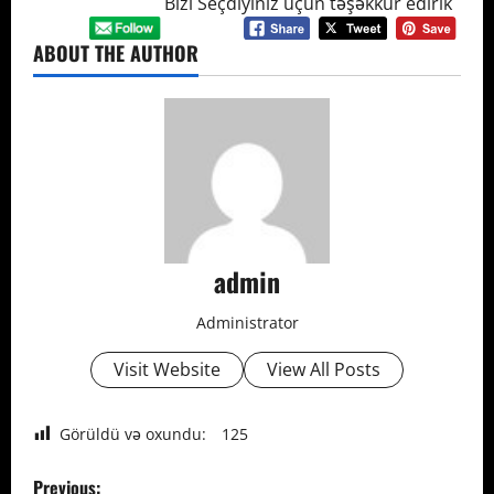
Bizi Seçdiyiniz üçün təşəkkür edirik
ABOUT THE AUTHOR
admin
Administrator
Visit Website
View All Posts
Görüldü və oxundu:
125
P
Previous: