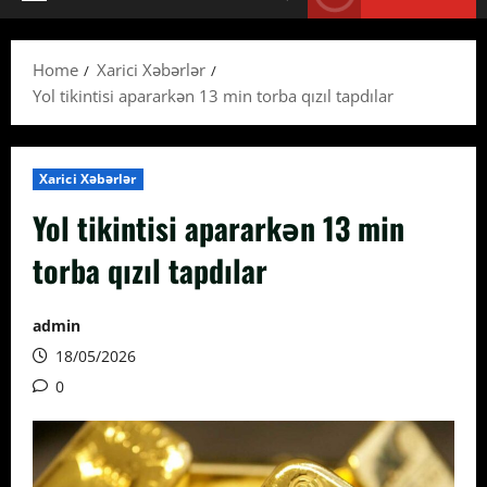
Primary
Menu
Home
Xarici Xəbərlər
Yol tikintisi apararkən 13 min torba qızıl tapdılar
Xarici Xəbərlər
Yol tikintisi apararkən 13 min
torba qızıl tapdılar
admin
18/05/2026
0